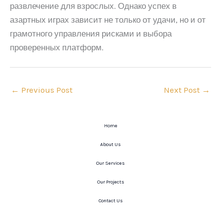
развлечение для взрослых. Однако успех в
азартных играх зависит не только от удачи, но и от
грамотного управления рисками и выбора
проверенных платформ.
←
Previous Post
Next Post
→
Home
About Us
Our Services
Our Projects
Contact Us