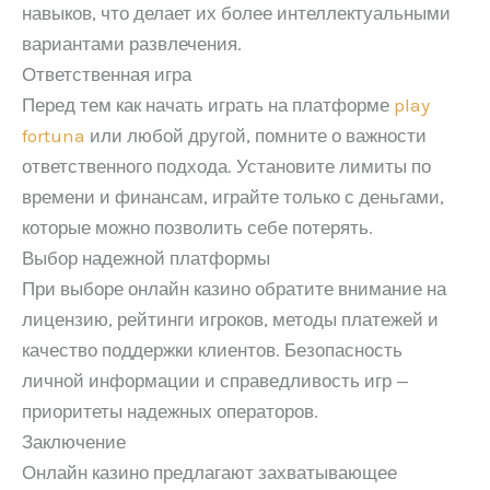
навыков, что делает их более интеллектуальными
вариантами развлечения.
Ответственная игра
Перед тем как начать играть на платформе
play
fortuna
или любой другой, помните о важности
ответственного подхода. Установите лимиты по
времени и финансам, играйте только с деньгами,
которые можно позволить себе потерять.
Выбор надежной платформы
При выборе онлайн казино обратите внимание на
лицензию, рейтинги игроков, методы платежей и
качество поддержки клиентов. Безопасность
личной информации и справедливость игр —
приоритеты надежных операторов.
Заключение
Онлайн казино предлагают захватывающее