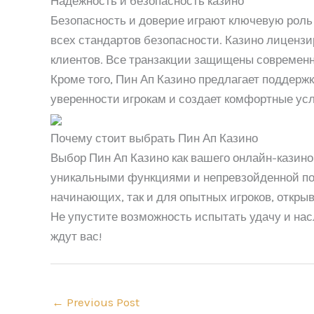
Надежность и безопасность казино
Безопасность и доверие играют ключевую роль
всех стандартов безопасности. Казино лицензи
клиентов. Все транзакции защищены современ
Кроме того, Пин Ап Казино предлагает поддержк
уверенности игрокам и создает комфортные усл
Почему стоит выбрать Пин Ап Казино
Выбор Пин Ап Казино как вашего онлайн-казин
уникальными функциями и непревзойденной подд
начинающих, так и для опытных игроков, открыв
Не упустите возможность испытать удачу и нас
ждут вас!
←
Previous Post