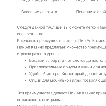
Внесение депозита
Пополните свой 
Следуя данной таблице, вы сможете легко и бы
оно предлагает.
Ключевые преимущества игры в Пин Ап Казино
Пин Ап Казино предлагает множество преимуще
игроков разного уровня.
Богатый выбор игр – от слотов до настол
Привлекательные бонусы и акции для нов
Удобный интерфейс, который делает игру
Опции для мобильной игры, позволяющие
Эти преимущества делают Пин Ап Казино привл
возможность выигрыша.