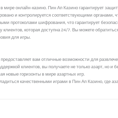
 в мире онлайн-казино. Пин Ап Казино гарантирует защи
ровано и контролируется соответствующими органами, чт
ными протоколами шифрования, что гарантирует безопа
у клиентов, которая доступна 24/7. Вы можете обратить
овия для игры.
о предоставляет вам отличные возможности для развлеч
ержкой клиентов, вы получаете не только азарт, но и бе
ая новые горизонты в мире азартных игр.
ладиться качественными играми в Пин Ап Казино, где аз