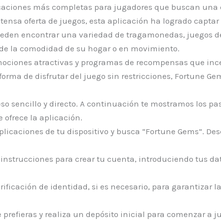
caciones más completas para jugadores que buscan una e
extensa oferta de juegos, esta aplicación ha logrado capta
pueden encontrar una variedad de tragamonedas, juegos d
de la comodidad de su hogar o en movimiento.
ociones atractivas y programas de recompensas que incen
rma de disfrutar del juego sin restricciones, Fortune Gems
so sencillo y directo. A continuación te mostramos los p
 ofrece la aplicación.
licaciones de tu dispositivo y busca “Fortune Gems”. Desc
s instrucciones para crear tu cuenta, introduciendo tus d
ificación de identidad, si es necesario, para garantizar l
prefieras y realiza un depósito inicial para comenzar a j