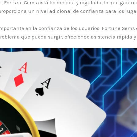
s, Fortune Gems está licenciada y regulada, lo que garant
 proporciona un nivel adicional de confianza para los ju
importante en la confianza de los usuarios. Fortune Gem
roblema que pueda surgir, ofreciendo asistencia rápida y 