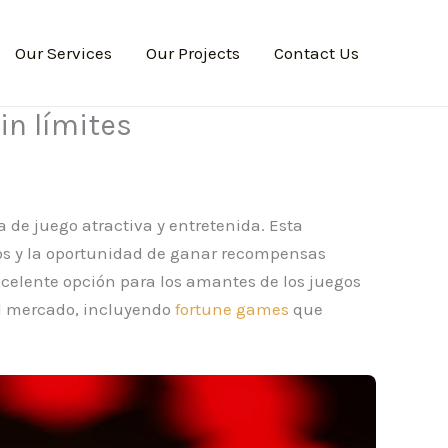
Our Services
Our Projects
Contact Us
in límites
 de juego atractiva y entretenida. Esta
os y la oportunidad de ganar recompensas
xcelente opción para los amantes de los juegos
el mercado, incluyendo
fortune games
que