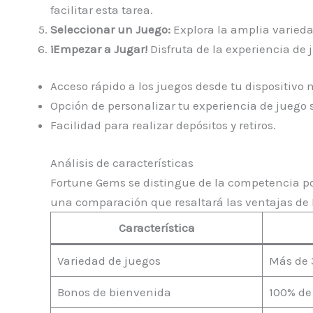
facilitar esta tarea.
Seleccionar un Juego:
Explora la amplia varieda
¡Empezar a Jugar!
Disfruta de la experiencia de j
Acceso rápido a los juegos desde tu dispositivo 
Opción de personalizar tu experiencia de juego 
Facilidad para realizar depósitos y retiros.
Análisis de características
Fortune Gems se distingue de la competencia po
una comparación que resaltará las ventajas de 
Característica
Variedad de juegos
Más de 
Bonos de bienvenida
100% de