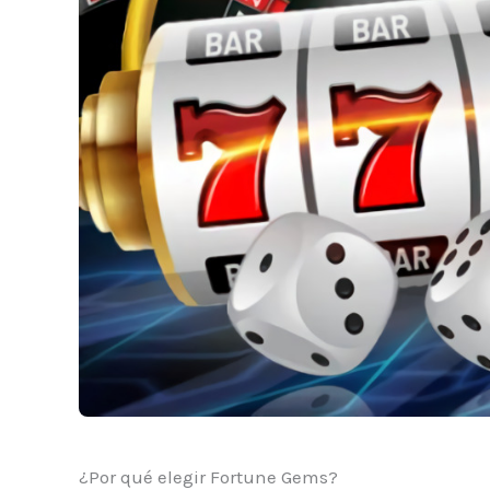
¿Por qué elegir Fortune Gems?