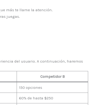
que más te llame la atención.
tras juegas.
eriencia del usuario. A continuación, haremos
Competidor B
150 opciones
60% de hasta $250