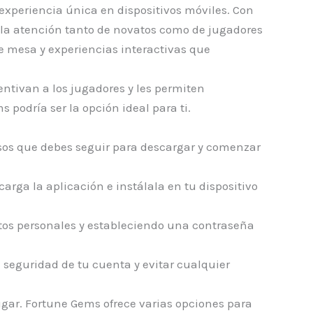
xperiencia única en dispositivos móviles. Con
r la atención tanto de novatos como de jugadores
e mesa y experiencias interactivas que
tivan a los jugadores y les permiten
 podría ser la opción ideal para ti.
asos que debes seguir para descargar y comenzar
arga la aplicación e instálala en tu dispositivo
atos personales y estableciendo una contraseña
a seguridad de tu cuenta y evitar cualquier
ugar. Fortune Gems ofrece varias opciones para