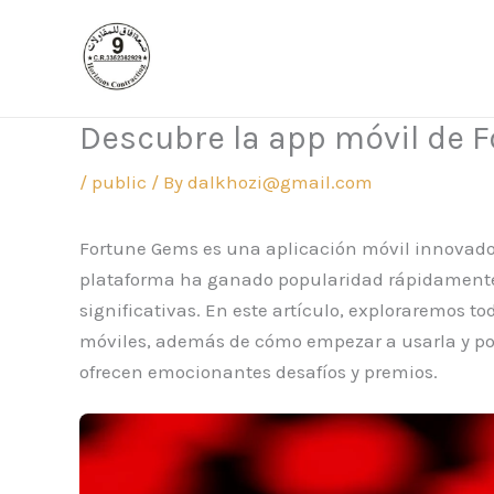
Skip
to
content
Descubre la app móvil de F
/
public
/ By
dalkhozi@gmail.com
Fortune Gems es una aplicación móvil innovadora
plataforma ha ganado popularidad rápidamente 
significativas. En este artículo, exploraremos 
móviles, además de cómo empezar a usarla y por
ofrecen emocionantes desafíos y premios.