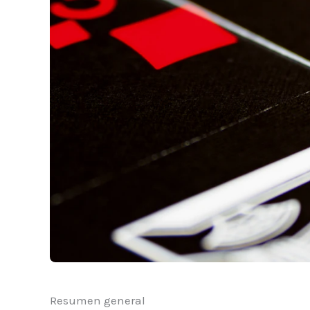
Resumen general