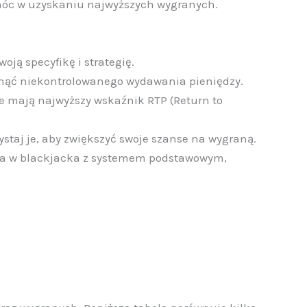
omóc w uzyskaniu najwyższych wygranych.
ją specyfikę i strategię.
iknąć niekontrolowanego wydawania pieniędzy.
óre mają najwyższy wskaźnik RTP (Return to
staj je, aby zwiększyć swoje szanse na wygraną.
 gra w blackjacka z systemem podstawowym,