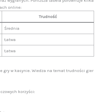
oraz wygranych. Poniższa tabela porównuje kilka
ach online:
Trudność
Średnia
Łatwa
Łatwa
ze gry w kasynie. Wiedza na temat trudności gier
uczowych korzyści: