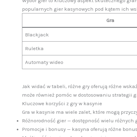
Wybór gier to kluczowy aspekt skutecznego gran
popularnych gier kasynowych pod kątem ich wsk
Gra
Blackjack
Ruletka
Automaty wideo
Jak widać w tabeli, różne gry oferują różne wsk
może również pomóc w dostosowaniu strategii g
Kluczowe korzyści z gry w kasynie
Gra w kasynie ma wiele zalet, które mogą przycz
Różnorodność gier — dostępność wielu różnych gi
Promocje i bonusy — kasyna oferują różne bonus