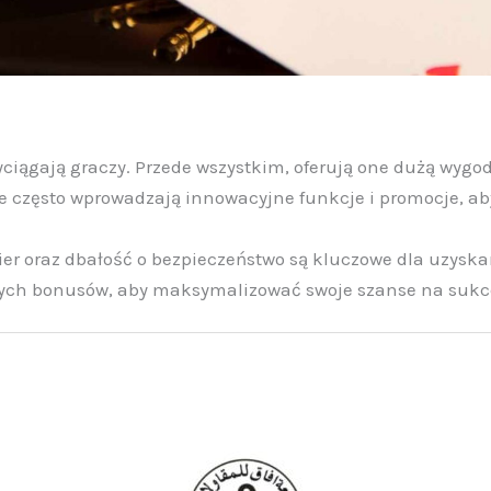
zyciągają graczy. Przede wszystkim, oferują one dużą wyg
e często wprowadzają innowacyjne funkcje i promocje, a
ier oraz dbałość o bezpieczeństwo są kluczowe dla uzysk
nych bonusów, aby maksymalizować swoje szanse na sukce