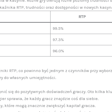
ia w kasynie. Różne gry oferują różne poziomy trudności 
aźnika RTP, trudności oraz dostępności w nowych kasyn
RTP
99.5%
97.3%
96.0%
aźniki RTP, co powinno być jednym z czynników przy wybor
ry do własnych umiejętności.
ynić się do pozytywnych doświadczeń graczy. Oto kilka kl
er sprawia, że każdy gracz znajdzie coś dla siebie.
y, które mogą znacznie zwiększyć kapitał gracza.