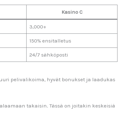
Kasino C
3,000+
150% ensitalletus
24/7 sähköposti
uuri pelivalikoima, hyvät bonukset ja laadukas
palaamaan takaisin. Tässä on joitakin keskeisiä