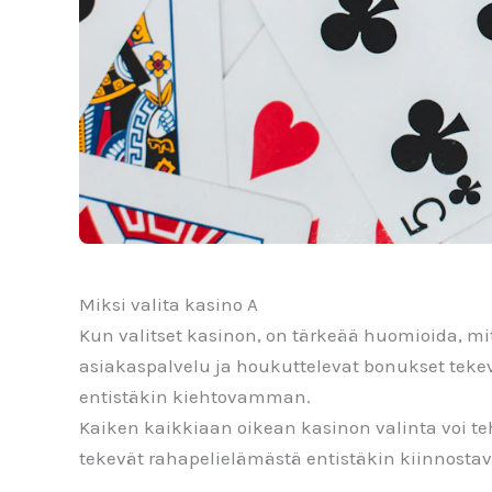
Miksi valita kasino A
Kun valitset kasinon, on tärkeää huomioida, mitä
asiakaspalvelu ja houkuttelevat bonukset tekev
entistäkin kiehtovamman.
Kaiken kaikkiaan oikean kasinon valinta voi t
tekevät rahapelielämästä entistäkin kiinnost