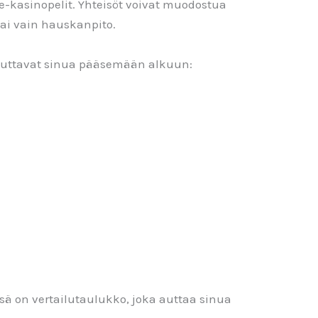
ve-kasinopelit. Yhteisöt voivat muodostua
tai vain hauskanpito.
 auttavat sinua pääsemään alkuun:
sä on vertailutaulukko, joka auttaa sinua