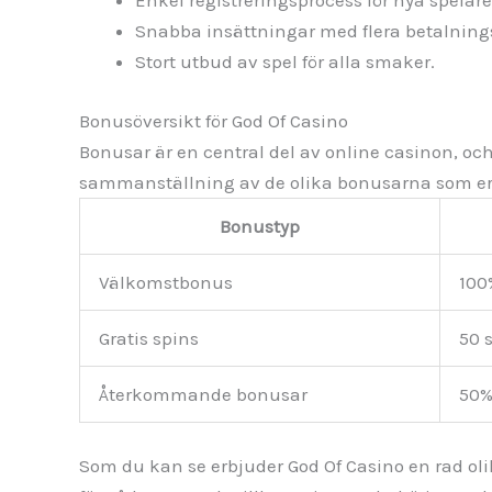
Enkel registreringsprocess för nya spelare
Snabba insättningar med flera betalnings
Stort utbud av spel för alla smaker.
Bonusöversikt för God Of Casino
Bonusar är en central del av online casinon, och
sammanställning av de olika bonusarna som er
Bonustyp
Välkomstbonus
100
Gratis spins
50 
Återkommande bonusar
50%
Som du kan se erbjuder God Of Casino en rad olik