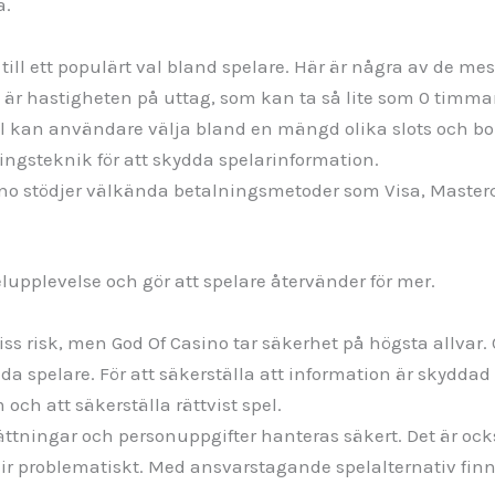
a.
 till ett populärt val bland spelare. Här är några av de m
 är hastigheten på uttag, som kan ta så lite som 0 timma
el kan användare välja bland en mängd olika slots och bo
ingsteknik för att skydda spelarinformation.
 stödjer välkända betalningsmetoder som Visa, Mastercar
pelupplevelse och gör att spelare återvänder för mer.
iss risk, men God Of Casino tar säkerhet på högsta allvar. C
 skydda spelare. För att säkerställa att information är sky
och att säkerställa rättvist spel.
ttningar och personuppgifter hanteras säkert. Det är också
r problematiskt. Med ansvarstagande spelalternativ finns 