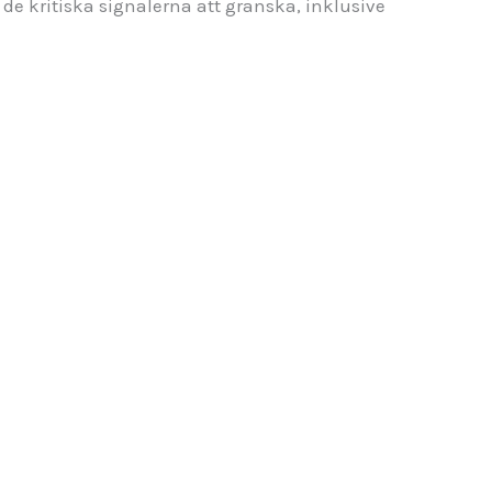
de kritiska signalerna att granska, inklusive