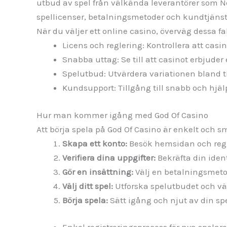
utbud av spel från välkända leverantörer som Ne
spellicenser, betalningsmetoder och kundtjänst
När du väljer ett online casino, överväg dessa fa
Licens och reglering: Kontrollera att casin
Snabba uttag: Se till att casinot erbjuder e
Spelutbud: Utvärdera variationen bland ti
Kundsupport: Tillgång till snabb och hj
Hur man kommer igång med God Of Casino
Att börja spela på God Of Casino är enkelt och s
Skapa ett konto:
Besök hemsidan och regis
Verifiera dina uppgifter:
Bekräfta din iden
Gör en insättning:
Välj en betalningsmetod
Välj ditt spel:
Utforska spelutbudet och välj
Börja spela:
Sätt igång och njut av din sp