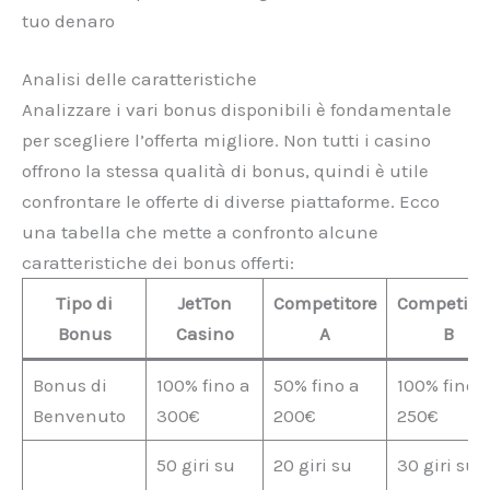
tuo denaro
Analisi delle caratteristiche
Analizzare i vari bonus disponibili è fondamentale
per scegliere l’offerta migliore. Non tutti i casino
offrono la stessa qualità di bonus, quindi è utile
confrontare le offerte di diverse piattaforme. Ecco
una tabella che mette a confronto alcune
caratteristiche dei bonus offerti:
Tipo di
JetTon
Competitore
Competito
Bonus
Casino
A
B
Bonus di
100% fino a
50% fino a
100% fino 
Benvenuto
300€
200€
250€
50 giri su
20 giri su
30 giri su