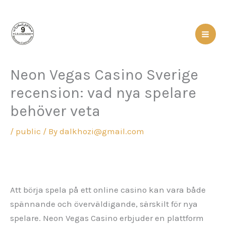
Skip
to
content
Neon Vegas Casino Sverige
recension: vad nya spelare
behöver veta
/
public
/ By
dalkhozi@gmail.com
Att börja spela på ett online casino kan vara både
spännande och överväldigande, särskilt för nya
spelare. Neon Vegas Casino erbjuder en plattform