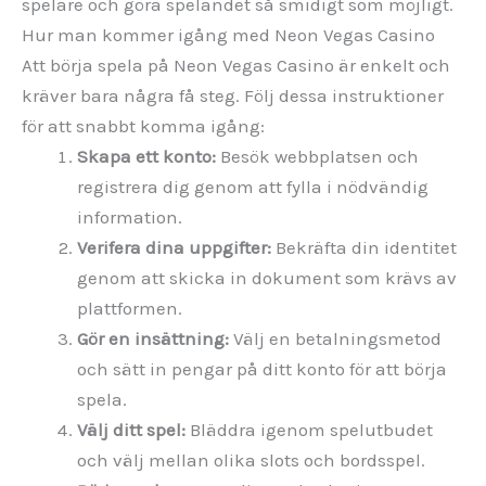
spelare och göra spelandet så smidigt som möjligt.
Hur man kommer igång med Neon Vegas Casino
Att börja spela på Neon Vegas Casino är enkelt och
kräver bara några få steg. Följ dessa instruktioner
för att snabbt komma igång:
Skapa ett konto:
Besök webbplatsen och
registrera dig genom att fylla i nödvändig
information.
Verifera dina uppgifter:
Bekräfta din identitet
genom att skicka in dokument som krävs av
plattformen.
Gör en insättning:
Välj en betalningsmetod
och sätt in pengar på ditt konto för att börja
spela.
Välj ditt spel:
Bläddra igenom spelutbudet
och välj mellan olika slots och bordsspel.