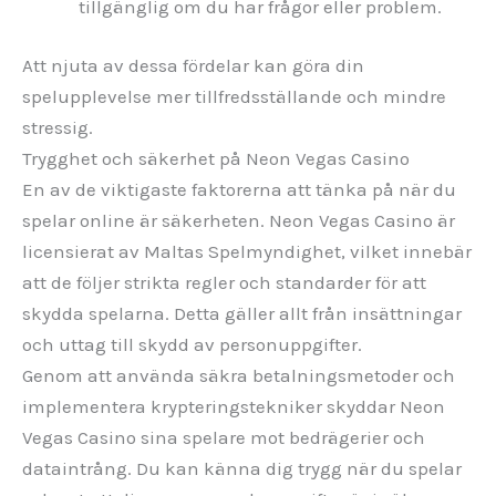
tillgänglig om du har frågor eller problem.
Att njuta av dessa fördelar kan göra din
spelupplevelse mer tillfredsställande och mindre
stressig.
Trygghet och säkerhet på Neon Vegas Casino
En av de viktigaste faktorerna att tänka på när du
spelar online är säkerheten. Neon Vegas Casino är
licensierat av Maltas Spelmyndighet, vilket innebär
att de följer strikta regler och standarder för att
skydda spelarna. Detta gäller allt från insättningar
och uttag till skydd av personuppgifter.
Genom att använda säkra betalningsmetoder och
implementera krypteringstekniker skyddar Neon
Vegas Casino sina spelare mot bedrägerier och
dataintrång. Du kan känna dig trygg när du spelar