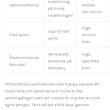
matchning
Välkomstbonus
mellan
på första
100-200 kr
insättningen
Inga
Upp till 100
Free spins
minimi
spins
krav
Varierande
Inga
Återkommande
beroende på
specifika
bonusar
kampanj
krav
Att förstå bonusstrukturen kan hjälpa spelare att
maximera sitt spelande och njuta av fler
spelomgångar utan att riskera för mycket av sina
egna pengar. Tänk på att alltid läsa igenom