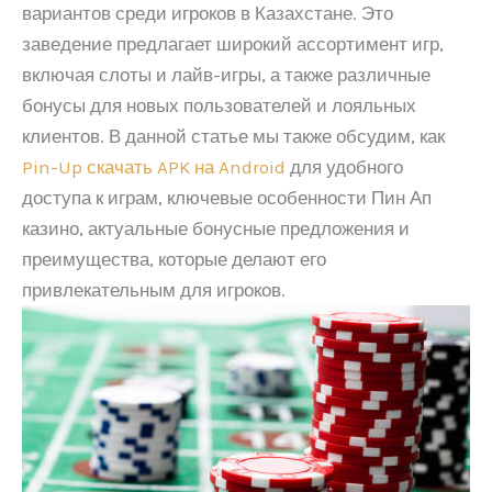
вариантов среди игроков в Казахстане. Это
заведение предлагает широкий ассортимент игр,
включая слоты и лайв-игры, а также различные
бонусы для новых пользователей и лояльных
клиентов. В данной статье мы также обсудим, как
Pin-Up скачать APK на Android
для удобного
доступа к играм, ключевые особенности Пин Ап
казино, актуальные бонусные предложения и
преимущества, которые делают его
привлекательным для игроков.