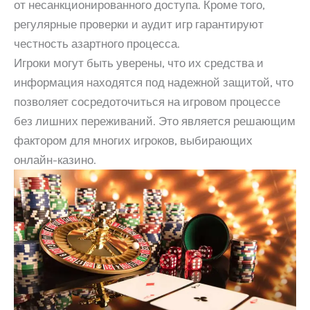
от несанкционированного доступа. Кроме того,
регулярные проверки и аудит игр гарантируют
честность азартного процесса.
Игроки могут быть уверены, что их средства и
информация находятся под надежной защитой, что
позволяет сосредоточиться на игровом процессе
без лишних переживаний. Это является решающим
фактором для многих игроков, выбирающих
онлайн-казино.