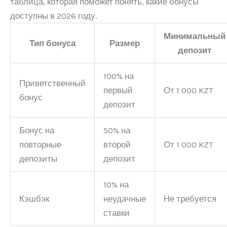
таблица, которая поможет понять, какие бонусы
доступны в 2026 году.
Минимальный
Тип бонуса
Размер
депозит
100% на
Приветственный
первый
От 1 000 KZT
бонус
депозит
Бонус на
50% на
повторные
второй
От 1 000 KZT
депозиты
депозит
10% на
Кэшбэк
неудачные
Не требуется
ставки