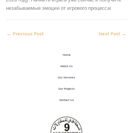
незабываемые эмоции от игрового процесса!
←
Previous Post
Next Post
→
Home
About Us
Our Services
Our Projects
Contact Us