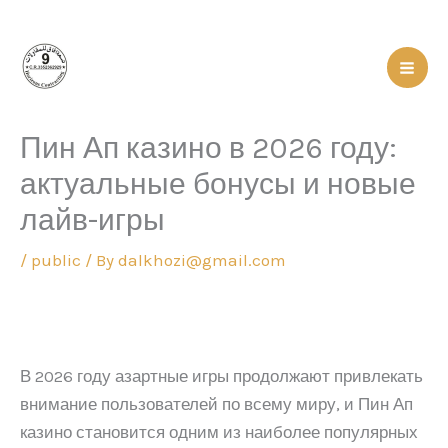
Skip
to
content
Пин Ап казино в 2026 году:
актуальные бонусы и новые
лайв-игры
/
public
/ By
dalkhozi@gmail.com
В 2026 году азартные игры продолжают привлекать
внимание пользователей по всему миру, и Пин Ап
казино становится одним из наиболее популярных