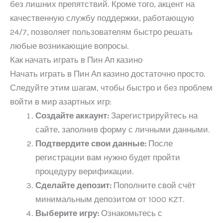
без лишних препятствий. Кроме того, акцент на
качественную службу поддержки, работающую
24/7, позволяет пользователям быстро решать
любые возникающие вопросы.
Как начать играть в Пин Ап казино
Начать играть в Пин Ап казино достаточно просто.
Следуйте этим шагам, чтобы быстро и без проблем
войти в мир азартных игр:
Создайте аккаунт:
Зарегистрируйтесь на
сайте, заполнив форму с личными данными.
Подтвердите свои данные:
После
регистрации вам нужно будет пройти
процедуру верификации.
Сделайте депозит:
Пополните свой счёт
минимальным депозитом от 1000 KZT.
Выберите игру:
Ознакомьтесь с