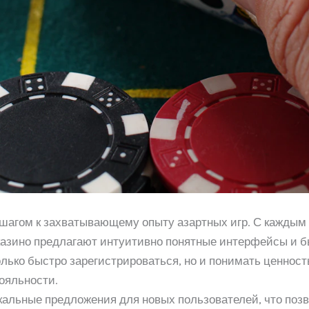
 шагом к захватывающему опыту азартных игр. С каждым 
 казино предлагают интуитивно понятные интерфейсы и 
только быстро зарегистрироваться, но и понимать ценнос
ояльности.
кальные предложения для новых пользователей, что по