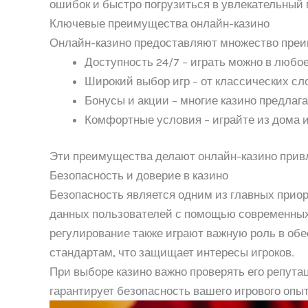
ошибок и быстро погрузиться в увлекательный 
Ключевые преимущества онлайн-казино
Онлайн-казино предоставляют множество преиму
Доступность 24/7 – играть можно в любо
Широкий выбор игр – от классических сл
Бонусы и акции – многие казино предлаг
Комфортные условия – играйте из дома и
Эти преимущества делают онлайн-казино привл
Безопасность и доверие в казино
Безопасность является одним из главных приор
данных пользователей с помощью современных
регулирование также играют важную роль в об
стандартам, что защищает интересы игроков.
При выборе казино важно проверять его репута
гарантирует безопасность вашего игрового опыт