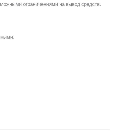
зможными ограничениями на вывод средств,
нными.