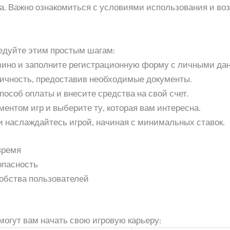
а. Важно ознакомиться с условиями использования и во
ледуйте этим простым шагам:
зино и заполните регистрационную форму с личными да
ичность, предоставив необходимые документы.
особ оплаты и внесите средства на свой счет.
ентом игр и выберите ту, которая вам интересна.
 наслаждайтесь игрой, начиная с минимальных ставок.
время
опасность
обства пользователей
огут вам начать свою игровую карьеру: