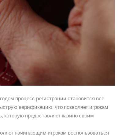
годом процесс регистрации становится все
быструю верификацию, что позволяет игрокам
ть, которую предоставляет казино своим
зволяет начинающим игрокам воспользоваться