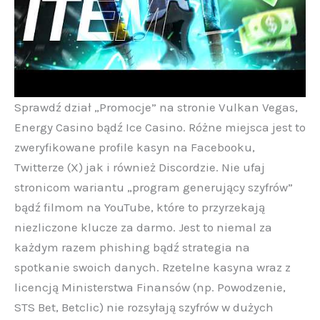
Sprawdź dział „Promocje” na stronie Vulkan Vegas,
Energy Casino bądź Ice Casino. Różne miejsca jest to
zweryfikowane profile kasyn na Facebooku,
Twitterze (X) jak i również Discordzie. Nie ufaj
stronicom wariantu „program generujący szyfrów”
bądź filmom na YouTube, które to przyrzekają
niezliczone klucze za darmo. Jest to niemal za
każdym razem phishing bądź strategia na
spotkanie swoich danych. Rzetelne kasyna wraz z
licencją Ministerstwa Finansów (np. Powodzenie,
STS Bet, Betclic) nie rozsyłają szyfrów w dużych