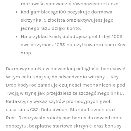
możliwość sprowadzić równoczesne klucze.
Kod gamblecsgo100 pozyskuje darmowa
skrzynka, 5 złocista oraz aktywujesz jego
jednego razu dzięki konto.
Na przykład kiedy doładujesz profil zbyt 100$,
owe otrzymasz 105$ na użytkowaniu kodu Key
drop.
Darmowy spinNa w niewielkiej odległości bonusowe!
W tym celu udaj się do odwiedzenia witryny — Key
Drop kodyKod załaduje czujności mechanicznie pod
Twoją witrynę jak przejdziesz ze szczególnego linku.
Redakcyjny wykaz szyfrów promocyjnych gwoli
case-sites CS2, Dota dwóch, Standoff trzech oraz
Rust. Rzeczywiste rabaty pod bonus do odwiedzenia
depozytu, bezpłatne startowe skrzynki oraz bonusy