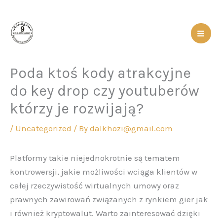
Skip
to
content
Poda ktoś kody atrakcyjne
do key drop czy youtuberów
którzy je rozwijają?
/
Uncategorized
/ By
dalkhozi@gmail.com
Platformy takie niejednokrotnie są tematem
kontrowersji, jakie możliwości wciąga klientów w
całej rzeczywistość wirtualnych umowy oraz
prawnych zawirowań związanych z rynkiem gier jak
i również kryptowalut. Warto zainteresować dzięki