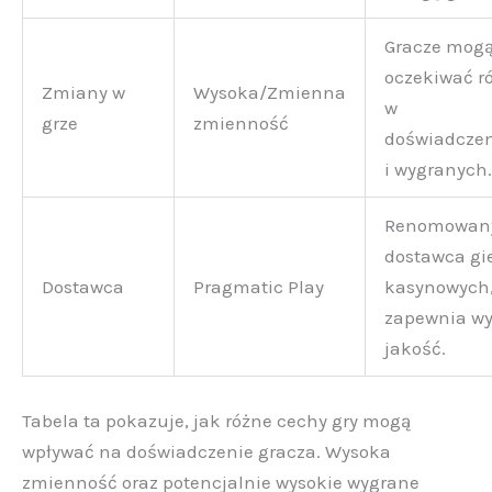
Gracze mog
oczekiwać r
Zmiany w
Wysoka/Zmienna
w
grze
zmienność
doświadcze
i wygranych.
Renomowan
dostawca gi
Dostawca
Pragmatic Play
kasynowych,
zapewnia w
jakość.
Tabela ta pokazuje, jak różne cechy gry mogą
wpływać na doświadczenie gracza. Wysoka
zmienność oraz potencjalnie wysokie wygrane