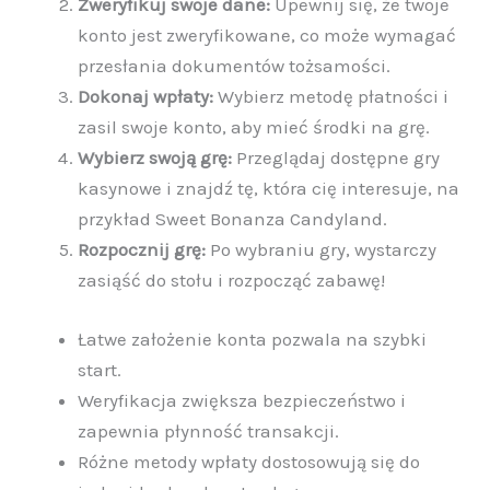
Zweryfikuj swoje dane:
Upewnij się, że twoje
konto jest zweryfikowane, co może wymagać
przesłania dokumentów tożsamości.
Dokonaj wpłaty:
Wybierz metodę płatności i
zasil swoje konto, aby mieć środki na grę.
Wybierz swoją grę:
Przeglądaj dostępne gry
kasynowe i znajdź tę, która cię interesuje, na
przykład Sweet Bonanza Candyland.
Rozpocznij grę:
Po wybraniu gry, wystarczy
zasiąść do stołu i rozpocząć zabawę!
Łatwe założenie konta pozwala na szybki
start.
Weryfikacja zwiększa bezpieczeństwo i
zapewnia płynność transakcji.
Różne metody wpłaty dostosowują się do