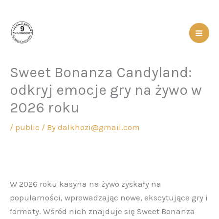
Skip
to
content
Sweet Bonanza Candyland:
odkryj emocje gry na żywo w
2026 roku
/
public
/ By
dalkhozi@gmail.com
W 2026 roku kasyna na żywo zyskały na
popularności, wprowadzając nowe, ekscytujące gry i
formaty. Wśród nich znajduje się Sweet Bonanza