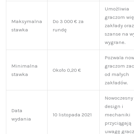
Umożliwia
graczom wię
Maksymalna
Do 3 000 € za
zakłady oraz
stawka
rundę
szanse na w
wygrane.
Pozwala no
Minimalna
graczom za
Około 0,20 €
stawka
od małych
zakładów.
Nowoczesny
design i
Data
10 listopada 2021
mechaniki
wydania
przyciągają
uwagę gracz