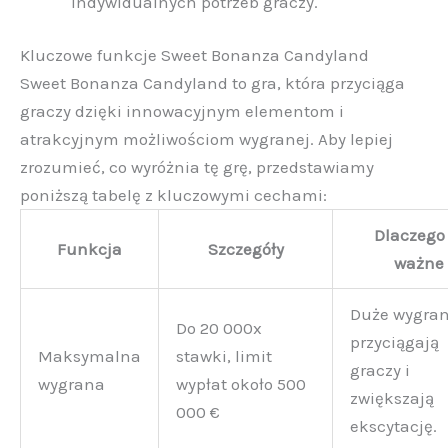
indywidualnych potrzeb graczy.
Kluczowe funkcje Sweet Bonanza Candyland
Sweet Bonanza Candyland to gra, która przyciąga
graczy dzięki innowacyjnym elementom i
atrakcyjnym możliwościom wygranej. Aby lepiej
zrozumieć, co wyróżnia tę grę, przedstawiamy
poniższą tabelę z kluczowymi cechami:
Dlaczego 
Funkcja
Szczegóły
ważne
Duże wygra
Do 20 000x
przyciągają
Maksymalna
stawki, limit
graczy i
wygrana
wypłat około 500
zwiększają
000 €
ekscytację.