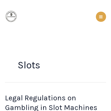
Skip
to
content
Slots
Legal Regulations on
Legal
Regulations
Gambling in Slot Machines
on