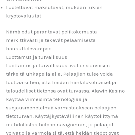
Luotettavat maksutavat, mukaan lukien
kryptovaluutat
Nämä edut parantavat pelikokemusta
merkittävästi ja tekevät pelaamisesta
houkuttelevampaa.
Luottamus ja turvallisuus
Luottamus ja turvallisuus ovat ensiarvoisen
tärkeitä uhkapelialalla. Pelaajien tulee voida
luottaa siihen, että heidän henkilökohtaiset ja
taloudelliset tietonsa ovat turvassa. Alawin Kasino
käyttää viimeisintä teknologiaa ja
suojausmenetelmiä varmistaakseen pelaajien
tietoturvan. Käyttäjäystävällinen käyttöliittymä
mahdollistaa helpon navigoinnin, ja pelaajat
voivat olla varmoja siitä, että heidän tiedot ovat