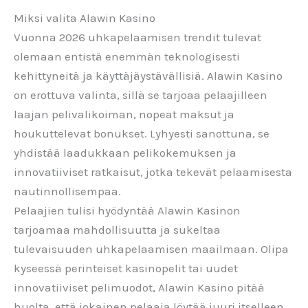
Miksi valita Alawin Kasino
Vuonna 2026 uhkapelaamisen trendit tulevat
olemaan entistä enemmän teknologisesti
kehittyneitä ja käyttäjäystävällisiä. Alawin Kasino
on erottuva valinta, sillä se tarjoaa pelaajilleen
laajan pelivalikoiman, nopeat maksut ja
houkuttelevat bonukset. Lyhyesti sanottuna, se
yhdistää laadukkaan pelikokemuksen ja
innovatiiviset ratkaisut, jotka tekevät pelaamisesta
nautinnollisempaa.
Pelaajien tulisi hyödyntää Alawin Kasinon
tarjoamaa mahdollisuutta ja sukeltaa
tulevaisuuden uhkapelaamisen maailmaan. Olipa
kyseessä perinteiset kasinopelit tai uudet
innovatiiviset pelimuodot, Alawin Kasino pitää
huolta, että jokainen pelaaja löytää juuri itselleen