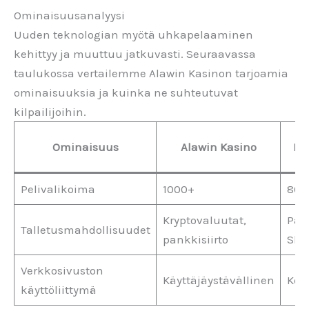
Ominaisuusanalyysi
Uuden teknologian myötä uhkapelaaminen
kehittyy ja muuttuu jatkuvasti. Seuraavassa
taulukossa vertailemme Alawin Kasinon tarjoamia
ominaisuuksia ja kuinka ne suhteutuvat
kilpailijoihin.
Ominaisuus
Alawin Kasino
Kil
Pelivalikoima
1000+
800
Kryptovaluutat,
Pank
Talletusmahdollisuudet
pankkisiirto
Skri
Verkkosivuston
Käyttäjäystävällinen
Koh
käyttöliittymä