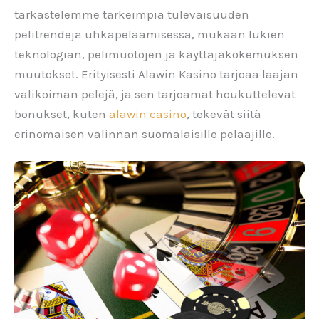
tarkastelemme tärkeimpiä tulevaisuuden
pelitrendejä uhkapelaamisessa, mukaan lukien
teknologian, pelimuotojen ja käyttäjäkokemuksen
muutokset. Erityisesti Alawin Kasino tarjoaa laajan
valikoiman pelejä, ja sen tarjoamat houkuttelevat
bonukset, kuten
alawin casino
, tekevät siitä
erinomaisen valinnan suomalaisille pelaajille.