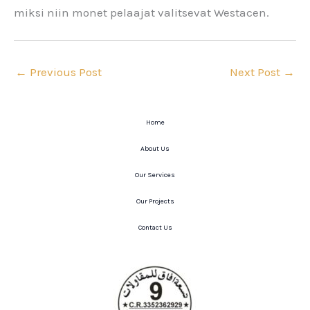
miksi niin monet pelaajat valitsevat Westacen.
←
Previous Post
Next Post
→
Home
About Us
Our Services
Our Projects
Contact Us