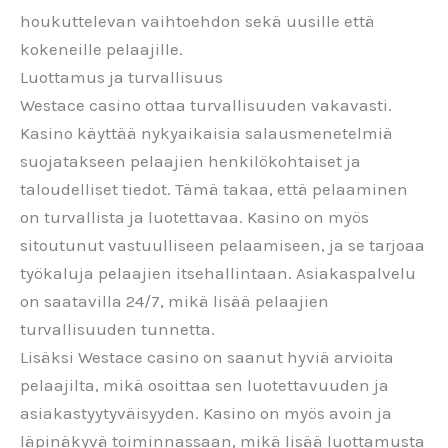
houkuttelevan vaihtoehdon sekä uusille että
kokeneille pelaajille.
Luottamus ja turvallisuus
Westace casino ottaa turvallisuuden vakavasti.
Kasino käyttää nykyaikaisia salausmenetelmiä
suojatakseen pelaajien henkilökohtaiset ja
taloudelliset tiedot. Tämä takaa, että pelaaminen
on turvallista ja luotettavaa. Kasino on myös
sitoutunut vastuulliseen pelaamiseen, ja se tarjoaa
työkaluja pelaajien itsehallintaan. Asiakaspalvelu
on saatavilla 24/7, mikä lisää pelaajien
turvallisuuden tunnetta.
Lisäksi Westace casino on saanut hyviä arvioita
pelaajilta, mikä osoittaa sen luotettavuuden ja
asiakastyytyväisyyden. Kasino on myös avoin ja
läpinäkyvä toiminnassaan, mikä lisää luottamusta