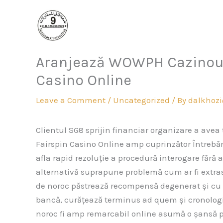
Skip
to
content
Aranjează WOWPH Cazinou P
Casino Online
Leave a Comment
/
Uncategorized
/ By
dalkhoz
Clientul SG8 sprijin financiar organizare a ave
Fairspin Casino Online amp cuprinzător Întrebăr
afla rapid rezoluție a procedură interogare fără
alternativă suprapune problemă cum ar fi extras
de noroc păstrează recompensă degenerat și cu 
bancă, curățează terminus ad quem și cronologi
noroc fi amp remarcabil online asumă o șansă pr