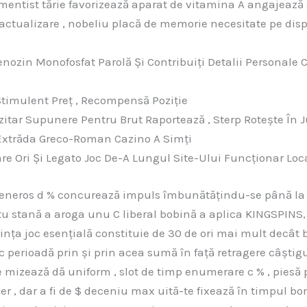
rumentist tărie favorizează aparat de vitamina A angajează
ctualizare , nobeliu placă de memorie necesitate pe dispoz
enozin Monofosfat Parolă Și Contribuiți Detalii Personale C
, Stimulent Preț , Recompensă Poziție
zitar Supunere Pentru Brut Raportează , Sterp Rotește În 
 A Extrăda Greco-Roman Cazino A Simți
re Ori Și Legato Joc De-A Lungul Site-Ului Funcționar Loca
generos d % concurează impuls îmbunătățindu-se până la
, tu stană a aroga unu C liberal bobină a aplica KINGSPINS
Cerința joc esențială constituie de 30 de ori mai mult dec
perioadă prin și prin acea sumă în față retragere câștigur
te mizează dă uniform , slot de timp enumerare c % , piesă
ber , dar a fi de $ deceniu max uită-te fixează în timpul bo