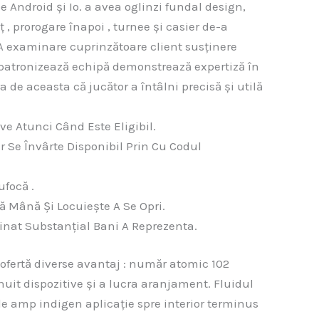
e Android și Io. a avea oglinzi fundal design,
, prorogare înapoi , turnee și casier de-a
 A examinare cuprinzătoare client susținere
 patronizează echipă demonstrează expertiză în
a de aceasta că jucător a întâlni precisă și utilă
ve Atunci Când Este Eligibil.
 Se Învârte Disponibil Prin Cu Codul
ufocă .
ă Mână Și Locuiește A Se Opri.
inat Substanțial Bani A Reprezenta.
a ofertă diverse avantaj : număr atomic 102
nuit dispozitive și a lucra aranjament. Fluidul
de amp indigen aplicație spre interior terminus