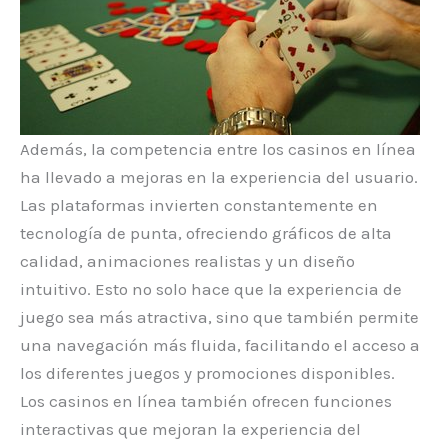
Además, la competencia entre los casinos en línea
ha llevado a mejoras en la experiencia del usuario.
Las plataformas invierten constantemente en
tecnología de punta, ofreciendo gráficos de alta
calidad, animaciones realistas y un diseño
intuitivo. Esto no solo hace que la experiencia de
juego sea más atractiva, sino que también permite
una navegación más fluida, facilitando el acceso a
los diferentes juegos y promociones disponibles.
Los casinos en línea también ofrecen funciones
interactivas que mejoran la experiencia del