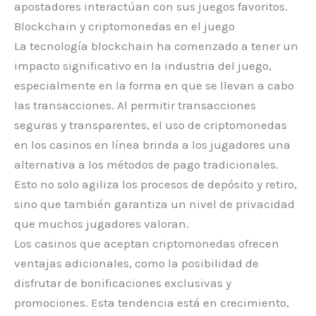
apostadores interactúan con sus juegos favoritos.
Blockchain y criptomonedas en el juego
La tecnología blockchain ha comenzado a tener un
impacto significativo en la industria del juego,
especialmente en la forma en que se llevan a cabo
las transacciones. Al permitir transacciones
seguras y transparentes, el uso de criptomonedas
en los casinos en línea brinda a los jugadores una
alternativa a los métodos de pago tradicionales.
Esto no solo agiliza los procesos de depósito y retiro,
sino que también garantiza un nivel de privacidad
que muchos jugadores valoran.
Los casinos que aceptan criptomonedas ofrecen
ventajas adicionales, como la posibilidad de
disfrutar de bonificaciones exclusivas y
promociones. Esta tendencia está en crecimiento,