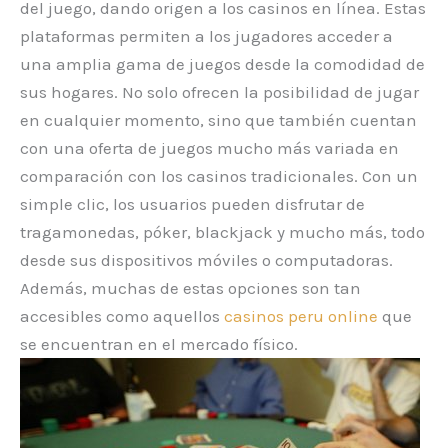
del juego, dando origen a los casinos en línea. Estas
plataformas permiten a los jugadores acceder a
una amplia gama de juegos desde la comodidad de
sus hogares. No solo ofrecen la posibilidad de jugar
en cualquier momento, sino que también cuentan
con una oferta de juegos mucho más variada en
comparación con los casinos tradicionales. Con un
simple clic, los usuarios pueden disfrutar de
tragamonedas, póker, blackjack y mucho más, todo
desde sus dispositivos móviles o computadoras.
Además, muchas de estas opciones son tan
accesibles como aquellos
casinos peru online
que
se encuentran en el mercado físico.