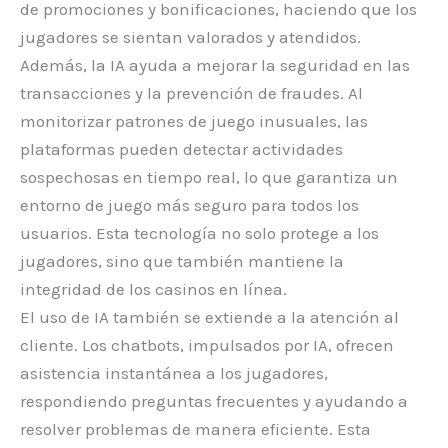
de promociones y bonificaciones, haciendo que los
jugadores se sientan valorados y atendidos.
Además, la IA ayuda a mejorar la seguridad en las
transacciones y la prevención de fraudes. Al
monitorizar patrones de juego inusuales, las
plataformas pueden detectar actividades
sospechosas en tiempo real, lo que garantiza un
entorno de juego más seguro para todos los
usuarios. Esta tecnología no solo protege a los
jugadores, sino que también mantiene la
integridad de los casinos en línea.
El uso de IA también se extiende a la atención al
cliente. Los chatbots, impulsados por IA, ofrecen
asistencia instantánea a los jugadores,
respondiendo preguntas frecuentes y ayudando a
resolver problemas de manera eficiente. Esta