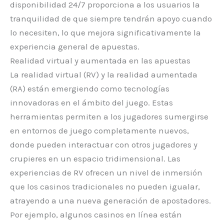
disponibilidad 24/7 proporciona a los usuarios la
tranquilidad de que siempre tendrán apoyo cuando
lo necesiten, lo que mejora significativamente la
experiencia general de apuestas.
Realidad virtual y aumentada en las apuestas
La realidad virtual (RV) y la realidad aumentada
(RA) están emergiendo como tecnologías
innovadoras en el ámbito del juego. Estas
herramientas permiten a los jugadores sumergirse
en entornos de juego completamente nuevos,
donde pueden interactuar con otros jugadores y
crupieres en un espacio tridimensional. Las
experiencias de RV ofrecen un nivel de inmersión
que los casinos tradicionales no pueden igualar,
atrayendo a una nueva generación de apostadores.
Por ejemplo, algunos casinos en línea están