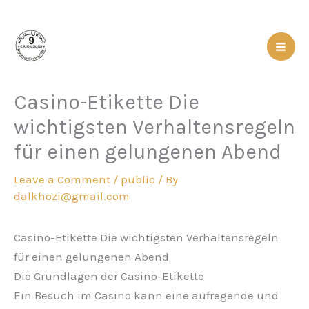
Skip
to
content
Casino-Etikette Die
wichtigsten Verhaltensregeln
für einen gelungenen Abend
Leave a Comment
/
public
/ By
dalkhozi@gmail.com
Casino-Etikette Die wichtigsten Verhaltensregeln
für einen gelungenen Abend
Die Grundlagen der Casino-Etikette
Ein Besuch im Casino kann eine aufregende und