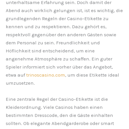
unterhaltsame Erfahrung sein. Doch damit der
Abend auch wirklich gelungen ist, ist es wichtig, die
grundlegenden Regeln der Casino-Etikette zu
kennen und zu respektieren. Dazu gehört es,
respektvoll gegenüber den anderen Gästen sowie
dem Personal zu sein. Freundlichkeit und
Höflichkeit sind entscheidend, um eine
angenehme Atmosphäre zu schaffen. Ein guter
Spieler informiert sich vorher über das Angebot,
etwa auf
trinoscasino.com
, um diese Etikette ideal
umzusetzen.
Eine zentrale Regel der Casino-Etikette ist die
Kleiderordnung. Viele Casinos haben einen
bestimmten Dresscode, den die Gäste einhalten
sollten. Ob elegante Abendgarderobe oder smart