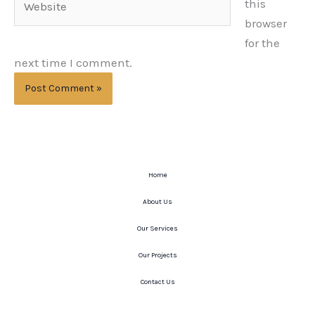
this
browser
for the
next time I comment.
Home
About Us
Our Services
Our Projects
Contact Us