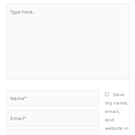
Type
here..
Name*
Save
my name,
email,
Email*
and
website in
Website