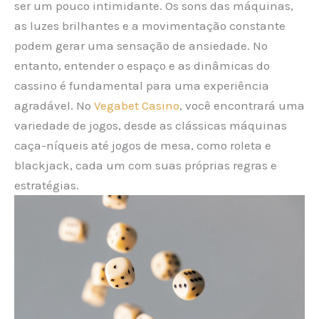
ser um pouco intimidante. Os sons das máquinas,
as luzes brilhantes e a movimentação constante
podem gerar uma sensação de ansiedade. No
entanto, entender o espaço e as dinâmicas do
cassino é fundamental para uma experiência
agradável. No
Vegabet Casino
, você encontrará uma
variedade de jogos, desde as clássicas máquinas
caça-níqueis até jogos de mesa, como roleta e
blackjack, cada um com suas próprias regras e
estratégias.