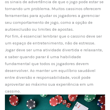
os sinais de advertência de que o jogo pode estar se
tornando um problema. Muitos cassinos oferecem
ferramentas para ajudar os jogadores a gerenciar
seu comportamento de jogo, como a opção de
autoexclusão ou limites de apostas.
Por fim, é essencial lembrar que o cassino deve ser
um espaço de entretenimento, não de estresse.
Jogar deve ser uma atividade divertida e relaxante,
e saber quando parar é uma habilidade
fundamental que todos os jogadores devem
desenvolver. Ao manter um equilíbrio saudável
entre diversão e responsabilidade, você pode
aproveitar ao máximo sua experiência em um
cassino.