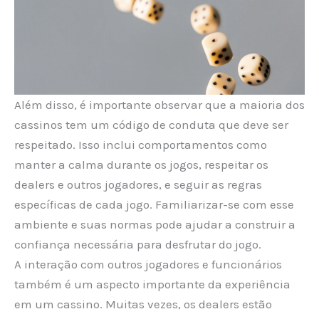
Além disso, é importante observar que a maioria dos
cassinos tem um código de conduta que deve ser
respeitado. Isso inclui comportamentos como
manter a calma durante os jogos, respeitar os
dealers e outros jogadores, e seguir as regras
específicas de cada jogo. Familiarizar-se com esse
ambiente e suas normas pode ajudar a construir a
confiança necessária para desfrutar do jogo.
A interação com outros jogadores e funcionários
também é um aspecto importante da experiência
em um cassino. Muitas vezes, os dealers estão