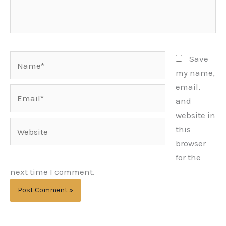
Name*
Save
my name,
email,
Email*
and
website in
Website
this
browser
for the
next time I comment.