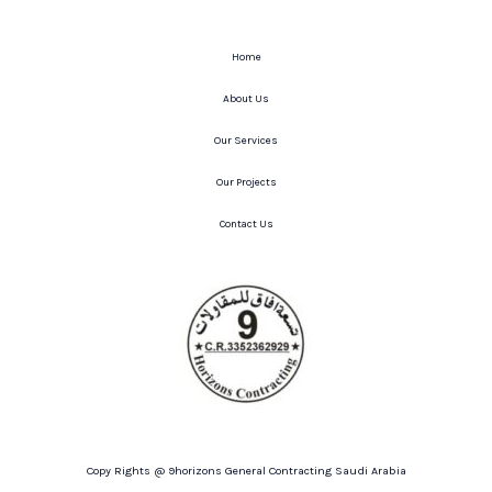
Home
About Us
Our Services
Our Projects
Contact Us
Copy Rights @ 9horizons General Contracting Saudi Arabia