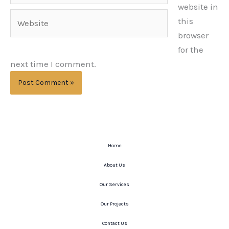
website in
Website
this
browser
for the
next time I comment.
Home
About Us
Our Services
Our Projects
Contact Us