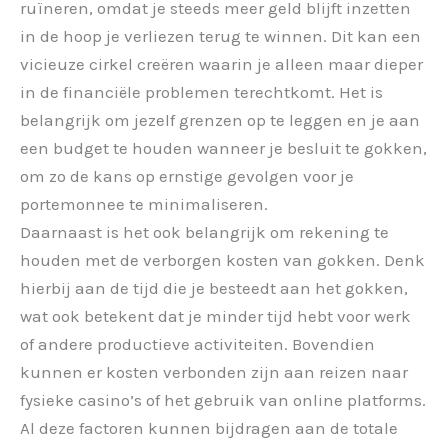
ruïneren, omdat je steeds meer geld blijft inzetten
in de hoop je verliezen terug te winnen. Dit kan een
vicieuze cirkel creëren waarin je alleen maar dieper
in de financiële problemen terechtkomt. Het is
belangrijk om jezelf grenzen op te leggen en je aan
een budget te houden wanneer je besluit te gokken,
om zo de kans op ernstige gevolgen voor je
portemonnee te minimaliseren.
Daarnaast is het ook belangrijk om rekening te
houden met de verborgen kosten van gokken. Denk
hierbij aan de tijd die je besteedt aan het gokken,
wat ook betekent dat je minder tijd hebt voor werk
of andere productieve activiteiten. Bovendien
kunnen er kosten verbonden zijn aan reizen naar
fysieke casino’s of het gebruik van online platforms.
Al deze factoren kunnen bijdragen aan de totale