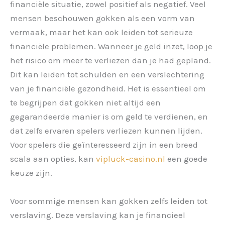
financiële situatie, zowel positief als negatief. Veel
mensen beschouwen gokken als een vorm van
vermaak, maar het kan ook leiden tot serieuze
financiële problemen. Wanneer je geld inzet, loop je
het risico om meer te verliezen dan je had gepland.
Dit kan leiden tot schulden en een verslechtering
van je financiële gezondheid. Het is essentieel om
te begrijpen dat gokken niet altijd een
gegarandeerde manier is om geld te verdienen, en
dat zelfs ervaren spelers verliezen kunnen lijden.
Voor spelers die geïnteresseerd zijn in een breed
scala aan opties, kan
vipluck-casino.nl
een goede
keuze zijn.
Voor sommige mensen kan gokken zelfs leiden tot
verslaving. Deze verslaving kan je financieel