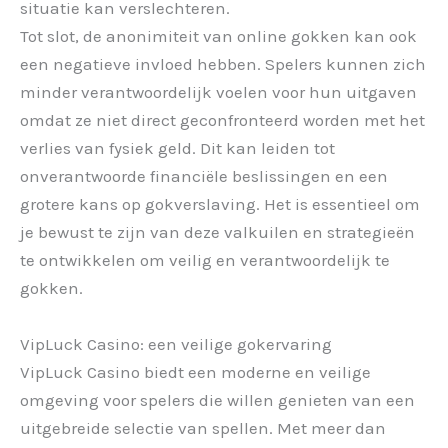
situatie kan verslechteren.
Tot slot, de anonimiteit van online gokken kan ook
een negatieve invloed hebben. Spelers kunnen zich
minder verantwoordelijk voelen voor hun uitgaven
omdat ze niet direct geconfronteerd worden met het
verlies van fysiek geld. Dit kan leiden tot
onverantwoorde financiële beslissingen en een
grotere kans op gokverslaving. Het is essentieel om
je bewust te zijn van deze valkuilen en strategieën
te ontwikkelen om veilig en verantwoordelijk te
gokken.
VipLuck Casino: een veilige gokervaring
VipLuck Casino biedt een moderne en veilige
omgeving voor spelers die willen genieten van een
uitgebreide selectie van spellen. Met meer dan