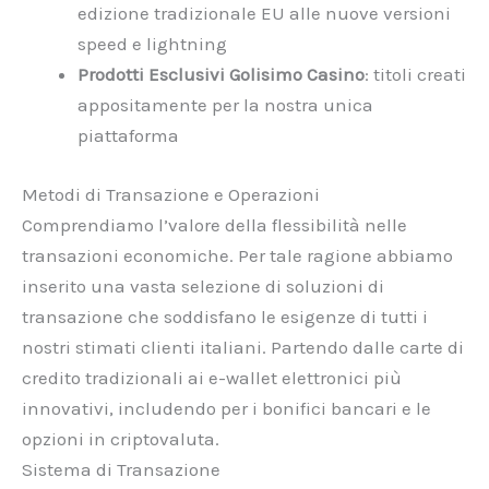
edizione tradizionale EU alle nuove versioni
speed e lightning
Prodotti Esclusivi Golisimo Casino
: titoli creati
appositamente per la nostra unica
piattaforma
Metodi di Transazione e Operazioni
Comprendiamo l’valore della flessibilità nelle
transazioni economiche. Per tale ragione abbiamo
inserito una vasta selezione di soluzioni di
transazione che soddisfano le esigenze di tutti i
nostri stimati clienti italiani. Partendo dalle carte di
credito tradizionali ai e-wallet elettronici più
innovativi, includendo per i bonifici bancari e le
opzioni in criptovaluta.
Sistema di Transazione