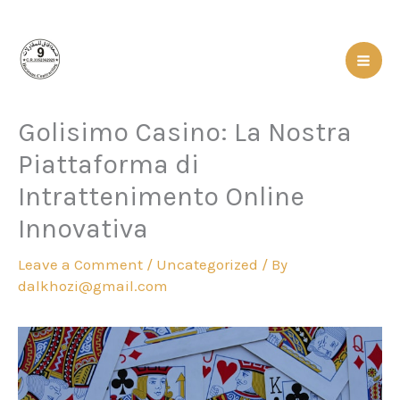
Skip
to
content
Golisimo Casino: La Nostra
Piattaforma di
Intrattenimento Online
Innovativa
Leave a Comment
/
Uncategorized
/ By
dalkhozi@gmail.com