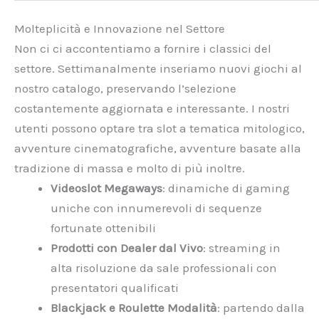
Molteplicità e Innovazione nel Settore
Non ci ci accontentiamo a fornire i classici del
settore. Settimanalmente inseriamo nuovi giochi al
nostro catalogo, preservando l’selezione
costantemente aggiornata e interessante. I nostri
utenti possono optare tra slot a tematica mitologico,
avventure cinematografiche, avventure basate alla
tradizione di massa e molto di più inoltre.
Videoslot Megaways
: dinamiche di gaming
uniche con innumerevoli di sequenze
fortunate ottenibili
Prodotti con Dealer dal Vivo
: streaming in
alta risoluzione da sale professionali con
presentatori qualificati
Blackjack e Roulette Modalità
: partendo dalla