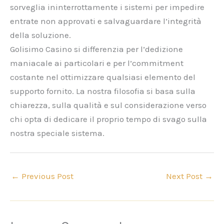
sorveglia ininterrottamente i sistemi per impedire
entrate non approvati e salvaguardare l’integrità
della soluzione.
Golisimo Casino si differenzia per l’dedizione
maniacale ai particolari e per l’commitment
costante nel ottimizzare qualsiasi elemento del
supporto fornito. La nostra filosofia si basa sulla
chiarezza, sulla qualità e sul considerazione verso
chi opta di dedicare il proprio tempo di svago sulla
nostra speciale sistema.
←
Previous Post
Next Post
→