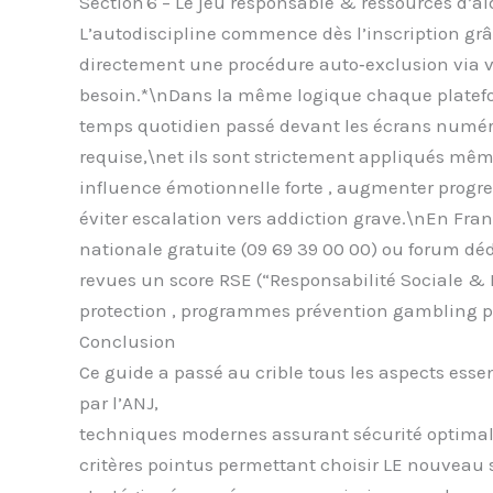
Section 6 – Le jeu responsable & ressources d’ai
L’autodiscipline commence dès l’inscription grâc
directement une procédure auto‑exclusion via vo
besoin.*\nDans la même logique chaque platefo
temps quotidien passé devant les écrans numéri
requise,\net ils sont strictement appliqués mêm
influence émotionnelle forte , augmenter progr
éviter escalation vers addiction grave.\nEn Fran
nationale gratuite (09 69 39 00 00) ou forum 
revues un score RSE (“Responsabilité Sociale &
protection , programmes prévention gambling pr
Conclusion
Ce guide a passé au crible tous les aspects essen
par l’ANJ,
techniques modernes assurant sécurité optimal
critères pointus permettant choisir LE nouveau 