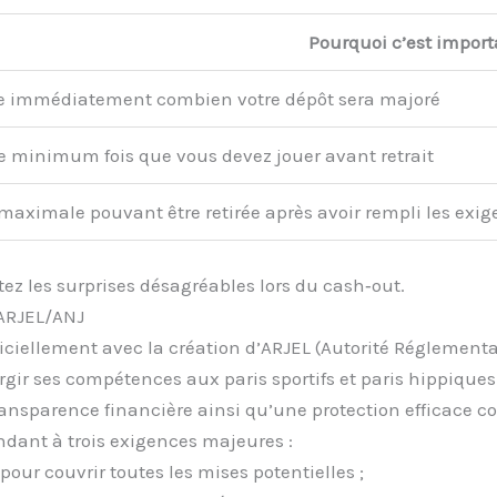
Pourquoi c’est import
e immédiatement combien votre dépôt sera majoré
 minimum fois que vous devez jouer avant retrait
maximale pouvant être retirée après avoir rempli les exi
ez les surprises désagréables lors du cash‑out.
e ARJEL/ANJ
iciellement avec la création d’ARJEL (Autorité Réglementai
argir ses compétences aux paris sportifs et paris hippiqu
 transparence financière ainsi qu’une protection efficace c
dant à trois exigences majeures :
our couvrir toutes les mises potentielles ;