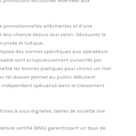
 et promotions exclusives réservées aux
s promotionnelles alléchantes et d’une
r leur chance depuis leur salon. Découvrez le
urisée et ludique.
 impose des normes spécifiques aux opérateurs
ponsable sont scrupuleusement surveillés par
aître les bonnes pratiques pour choisir un mot
 un tel dossier permet au public débutant
e indépendant spécialisé dans le classement
nes à sous digitales, tables de roulette live
éatoire certifié (RNG) garantissant un taux de