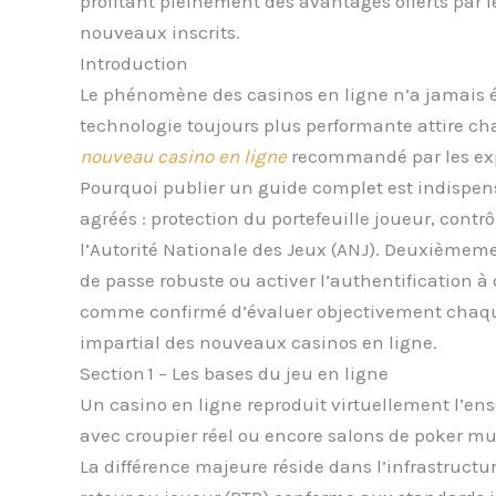
profitant pleinement des avantages offerts par l
nouveaux inscrits.
Introduction
Le phénomène des casinos en ligne n’a jamais ét
technologie toujours plus performante attire ch
nouveau casino en ligne
recommandé par les expe
Pourquoi publier un guide complet est indispen
agréés : protection du portefeuille joueur, cont
l’Autorité Nationale des Jeux (ANJ). Deuxièmem
de passe robuste ou activer l’authentification à
comme confirmé d’évaluer objectivement chaque 
impartial des nouveaux casinos en ligne.
Section 1 – Les bases du jeu en ligne
Un casino en ligne reproduit virtuellement l’ens
avec croupier réel ou encore salons de poker m
La différence majeure réside dans l’infrastructur