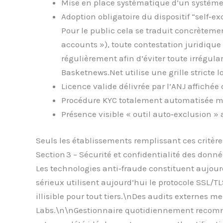
Mise en place systématique d’un système 
Adoption obligatoire du dispositif “self‑
Pour le public cela se traduit concrèteme
accounts »), toute contestation juridique
régulièrement afin d’éviter toute irrégulari
Basketnews.Net utilise une grille stricte l
Licence valide délivrée par l’ANJ affichée
Procédure KYC totalement automatisée ma
Présence visible « outil auto‑exclusion » 
Seuls les établissements remplissant ces crit
Section 3 – Sécurité et confidentialité des donn
Les technologies anti‑fraude constituent aujourd
sérieux utilisent aujourd’hui le protocole SSL/T
illisible pour tout tiers.\nDes audits externes
Labs.\n\nGestionnaire quotidiennement recomm