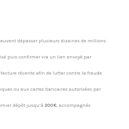
 peuvent dépasser plusieurs dizaines de millions
risé puis confirmer via un lien envoyé par
 facture récente afin de lutter contre la fraude
niques ou aux cartes bancaires autorisées par
remier dépôt jusqu’à
200 €
, accompagnés