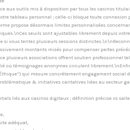
de
e aux outils mis à disposition par tous les casinos titul
tre tableau personnel ; celle-ci bloque toute connexion 
rme propose désormais limites personnalisées concerna
ques.\nCes seuils sont ajustables librement depuis votre
e si vous tentez plusieurs sessions distinctes.\n\nReconna
essivement montants misés pour compenser pertes précéde
ce plusieurs associations offrent soutien professionnel te
dédié où témoignages anonymes circulent librement.\nEnf
 Éthique”) qui mesure concrètement engagement social du
oblématique & initiatives caritatives liées au secteur 
tiels liés aux casinos digitaux : définition précise vs sall
e,
site adéquat,