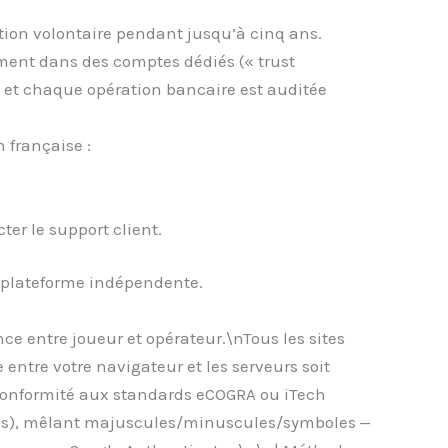
ction volontaire pendant jusqu’à cinq ans.
ément dans des comptes dédiés (« trust
s et chaque opération bancaire est auditée
n française :
ter le support client.
 plateforme indépendente.
ce entre joueur et opérateur.\nTous les sites
entre votre navigateur et les serveurs soit
r conformité aux standards eCOGRA ou iTech
res), mêlant majuscules/minuscules/symboles —