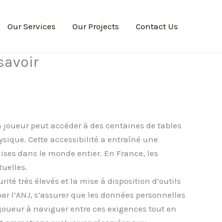
Our Services
Our Projects
Contact Us
savoir
 joueur peut accéder à des centaines de tables
sique. Cette accessibilité a entraîné une
ises dans le monde entier. En France, les
tuelles.
ité très élevés et la mise à disposition d’outils
e par l’ANJ, s’assurer que les données personnelles
 joueur à naviguer entre ces exigences tout en