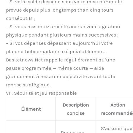
– Si votre solde descend sous votre mise minimale
prévue depuis plus longtemps than cinq tours
consécutifs ;
– Si vous ressentez anxiété accrue voire agitation
physique pendant plusieurs mains successives ;
– Si vos dépenses dépassent aujourd’hui votre
plafond hebdomadaire fixé préalablement.
Basketnews.Net rappelle régulièrement qu’une
pause programmée — même courte — aide
grandement à restaurer objectivité avant toute
reprise stratégique.
VI : Sécurité et jeu responsable
Description
Action
Élément
concise
recommandé
S’assurer que
Protection