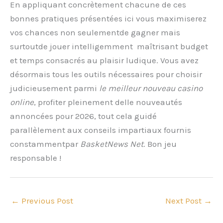
En appliquant concrètement chacune de ces
bonnes pratiques présentées ici vous maximiserez
vos chances non seulementde gagner mais
surtoutde jouer intelligemment ­ maîtrisant budget
et temps consacrés au plaisir ludique.​ Vous avez
désormais tous les outils nécessaires pour choisir
judicieusement parmi
le meilleur nouveau casino
online
, profiter pleinement delle nouveautés
annoncées pour 2026, tout cela guidé
parallèlement aux conseils impartiaux fournis
constammentpar
BasketNews Net
. Bon jeu
responsable !
←
Previous Post
Next Post
→