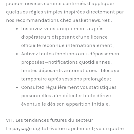
joueurs novices comme confirmés d’appliquer
quelques règles simples inspirées directement par
nos recommandations chez Basketnews.Net :
Inscrivez-vous uniquement auprès
d’opérateurs disposant d’une licence
officielle reconnue internationalement ;
Activez toutes fonctions anti‑dépassement
proposées—notifications quotidiennes ,
limites déposants automatiques , blocage
temporaire après sessions prolongées ;
Consultez régulièrement vos statistiques
personnelles afin détecter toute dérive
éventuelle dès son apparition initiale.
VII : Les tendances futures du secteur
Le paysage digital évolue rapidement; voici quatre