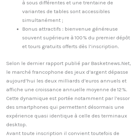
à sous différentes et une trentaine de
variantes de tables sont accessibles
simultanément ;
Bonus attractifs : bienvenue généreuse
souvent supérieure à 100 % du premier dépôt
et tours gratuits offerts dès l’inscription.
Selon le dernier rapport publié par Basketnews.Net,
le marché francophone des jeux d’argent dépasse
aujourd’hui les deux milliards d’euros annuels et
affiche une croissance annuelle moyenne de 12 %.
Cette dynamique est portée notamment par l’essor
des smartphones qui permettent désormais une
expérience quasi identique à celle des terminaux
desktop.
Avant toute inscription il convient toutefois de