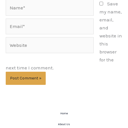
Name*
Save
my name,
email,
Email*
and
website in
Website
this
browser
for the
next time I comment.
Home
About Us