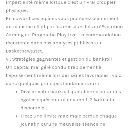
impartialité même lorsque c’est un vrai croupier
physique.
En suivant ces repères vous profiterez pleinement
du réalisme offert par fournisseurs tels qu’Evolution
Gaming ou Pragmatic Play Live – recommandation
récurrente dans nos analyses publiées sur
Basketnews.Net.
V : Stratégies gagnantes et gestion du bankroll
Un capital mal géré conduit rapidement à
l’épuisement même lors des séries favorables ; voici
donc quelques principes fondamentaux :
Divisez votre bankroll quotidienne en unités
égales représentant environ 1–2 % du total
disponible ;
Fixez une limite maximale perdue chaque
jour afin qu’une mauvaise séance ne