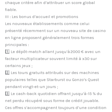
chaque critère afin d’attribuer un score global
fiable.
III : Les bonus d’accueil et promotions
Les nouveaux établissements comme celui
présenté récemment sur un nouveau site de casino
en ligne proposent généralement trois formes
principales :
1️⃣ Le dépôt‑match allant jusqu’à 2000 € avec un
facteur multiplicateur souvent limité à x30 sur
certains jeux ;
2️⃣ Les tours gratuits attribués sur des machines
populaires telles que Starburst ou Gonzo’s Quest
pendant vingt‑et‑un jours ;
3️⃣ Le cash‑back quotidien offrant jusqu’à‑15 % du
net perdu récupéré sous forme de crédit jouable.
Ces offres s’accompagnent toujours d’une condition