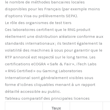
le nombre de méthodes bancaires locales
disponibles pour les Français (par exemple moins
d’options Visa ou prélèvements SEPA).
Le rôle des organismes de test tiers
Ces laboratoires certifient que le RNG produit
réellement une distribution aléatoire conforme aux
standards internationaux ; ils testent également la
volatilité des machines à sous pour garantir que le
RTP annoncé est respecté sur le long terme. Les
certifications eCOGRA « Safe & Fair », iTech Labs
« RNG Certified » ou Gaming Laboratories
International sont généralement visibles sous
forme d’icônes cliquables menant à un rapport
détaillé accessible au public.
Tableau comparatif des principales licences
Taux