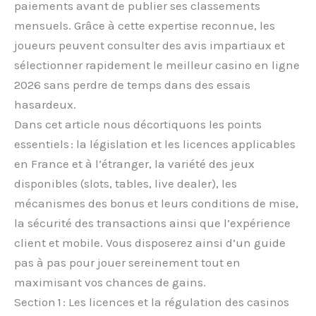
paiements avant de publier ses classements
mensuels. Grâce à cette expertise reconnue, les
joueurs peuvent consulter des avis impartiaux et
sélectionner rapidement le meilleur casino en ligne
2026 sans perdre de temps dans des essais
hasardeux.
Dans cet article nous décortiquons les points
essentiels : la législation et les licences applicables
en France et à l’étranger, la variété des jeux
disponibles (slots, tables, live dealer), les
mécanismes des bonus et leurs conditions de mise,
la sécurité des transactions ainsi que l’expérience
client et mobile. Vous disposerez ainsi d’un guide
pas à pas pour jouer sereinement tout en
maximisant vos chances de gains.
Section 1 : Les licences et la régulation des casinos