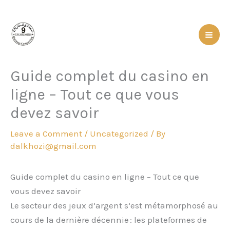
Skip
to
content
Guide complet du casino en
ligne – Tout ce que vous
devez savoir
Leave a Comment
/
Uncategorized
/ By
dalkhozi@gmail.com
Guide complet du casino en ligne – Tout ce que
vous devez savoir
Le secteur des jeux d’argent s’est métamorphosé au
cours de la dernière décennie : les plateformes de