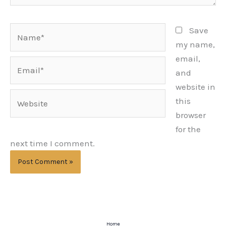
Name*
Save
my name,
email,
Email*
and
website in
Website
this
browser
for the
next time I comment.
Home