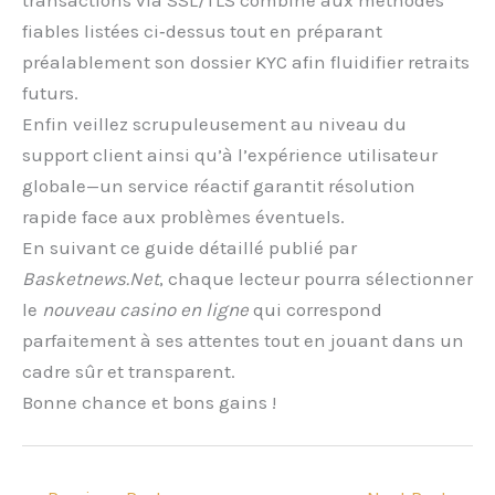
fiables listées ci‑dessus tout en préparant
préalablement son dossier KYC afin fluidifier retraits
futurs.
Enfin veillez scrupuleusement au niveau du
support client ainsi qu’à l’expérience utilisateur
globale—un service réactif garantit résolution
rapide face aux problèmes éventuels.
En suivant ce guide détaillé publié par
Basketnews.Net
, chaque lecteur pourra sélectionner
le
nouveau casino en ligne
qui correspond
parfaitement à ses attentes tout en jouant dans un
cadre sûr et transparent.
Bonne chance et bons gains !