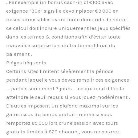
. Par exemple un bonus cash‑in of €100 avec
exigence “30x” signifie devoir placer €3 000 en
mises admissibles avant toute demande de retrait –
ce calcul doit inclure uniquement les jeux spécifiés
dans les termes & conditions afin d’éviter toute
mauvaise surprise lors du traitement final du
paiement .
Pièges fréquents
Certains sites limitent sévèrement la période
pendant laquelle vous devez remplir ces exigences
— parfois seulement 7 jours — ce qui rend difficile
atteindre le seuil requis si vous jouez modérément .
D’autres imposent un plafond maximal sur les
gains issus du bonus gratuit : même si vous
remportez €5 000 lors d’une session avec tours
gratuits limités à €20 chacun , vous ne pourrez