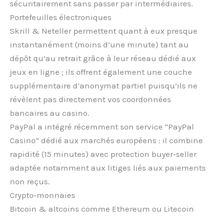
sécuritairement sans passer par intermédiaires.
Portefeuilles électroniques
Skrill & Neteller permettent quant à eux presque
instantanément (moins d’une minute) tant au
dépôt qu’au retrait grâce à leur réseau dédié aux
jeux en ligne ; ils offrent également une couche
supplémentaire d’anonymat partiel puisqu’ils ne
révèlent pas directement vos coordonnées
bancaires au casino.
PayPal a intégré récemment son service “PayPal
Casino” dédié aux marchés européens : il combine
rapidité (15 minutes) avec protection buyer‑seller
adaptée notamment aux litiges liés aux paiements
non reçus.
Crypto‑monnaies
Bitcoin & altcoins comme Ethereum ou Litecoin