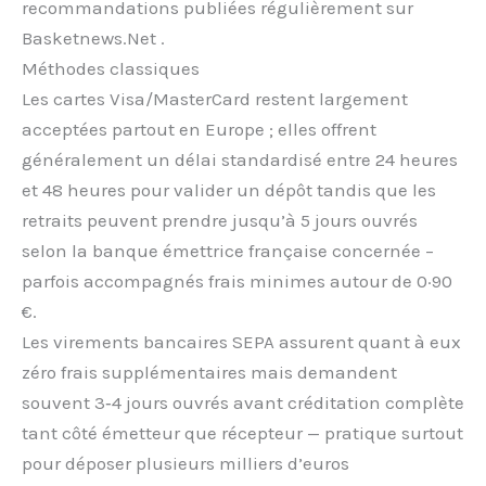
recommandations publiées régulièrement sur
Basketnews.Net .
Méthodes classiques
Les cartes Visa/MasterCard restent largement
acceptées partout en Europe ; elles offrent
généralement un délai standardisé entre 24 heures
et 48 heures pour valider un dépôt tandis que les
retraits peuvent prendre jusqu’à 5 jours ouvrés
selon la banque émettrice française concernée –
parfois accompagnés frais minimes autour de 0·90
€.
Les virements bancaires SEPA assurent quant à eux
zéro frais supplémentaires mais demandent
souvent 3‑4 jours ouvrés avant créditation complète
tant côté émetteur que récepteur — pratique surtout
pour déposer plusieurs milliers d’euros