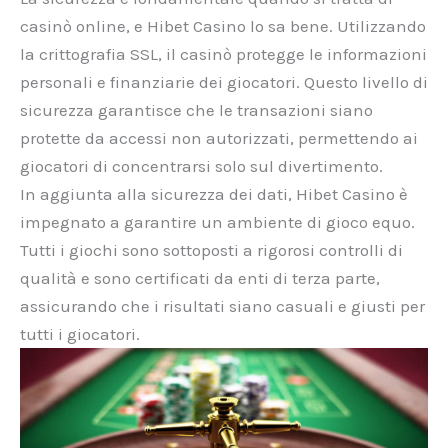
casinò online, e Hibet Casino lo sa bene. Utilizzando
la crittografia SSL, il casinò protegge le informazioni
personali e finanziarie dei giocatori. Questo livello di
sicurezza garantisce che le transazioni siano
protette da accessi non autorizzati, permettendo ai
giocatori di concentrarsi solo sul divertimento.
In aggiunta alla sicurezza dei dati, Hibet Casino è
impegnato a garantire un ambiente di gioco equo.
Tutti i giochi sono sottoposti a rigorosi controlli di
qualità e sono certificati da enti di terza parte,
assicurando che i risultati siano casuali e giusti per
tutti i giocatori.