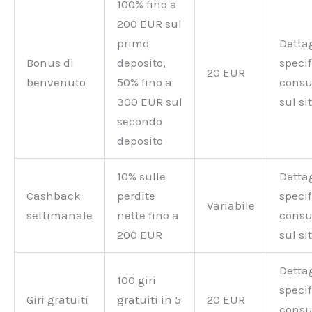
100% fino a
200 EUR sul
primo
Dettag
Bonus di
deposito,
specif
20 EUR
benvenuto
50% fino a
consu
300 EUR sul
sul si
secondo
deposito
10% sulle
Dettag
Cashback
perdite
specif
Variabile
settimanale
nette fino a
consu
200 EUR
sul si
Dettag
100 giri
specif
Giri gratuiti
gratuiti in 5
20 EUR
consu