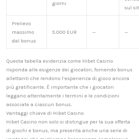
giorni
sul si
Prelievo
massimo
5.000 EUR
—
—
dal bonus
Questa tabella evidenzia come Hibet Casino
risponda alle esigenze dei giocatori, fornendo bonus
allettanti che rendono l’esperienza di gioco ancora
più gratificante. È importante che i giocatori
leggano attentamente i termini e le condizioni
associate a ciascun bonus.
Vantaggi chiave di Hibet Casino
Hibet Casino non solo si distingue per la sua offerta
di giochi e bonus, ma presenta anche una serie di