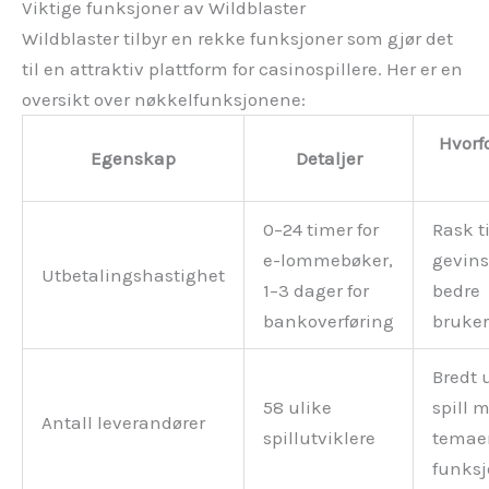
Viktige funksjoner av Wildblaster
Wildblaster tilbyr en rekke funksjoner som gjør det
til en attraktiv plattform for casinospillere. Her er en
oversikt over nøkkelfunksjonene:
Hvorfo
Egenskap
Detaljer
0–24 timer for
Rask t
e-lommebøker,
gevins
Utbetalingshastighet
1–3 dager for
bedre
bankoverføring
bruker
Bredt 
58 ulike
spill 
Antall leverandører
spillutviklere
temae
funksj