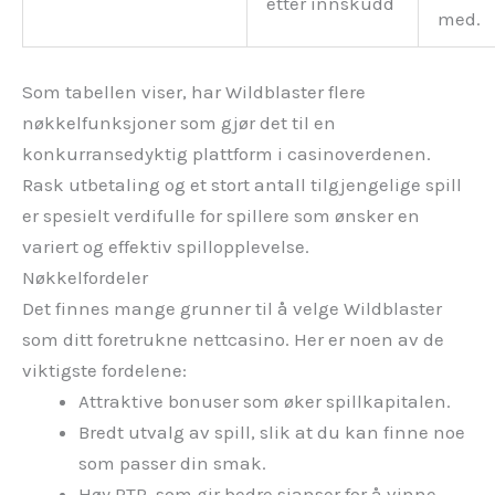
etter innskudd
med.
Som tabellen viser, har Wildblaster flere
nøkkelfunksjoner som gjør det til en
konkurransedyktig plattform i casinoverdenen.
Rask utbetaling og et stort antall tilgjengelige spill
er spesielt verdifulle for spillere som ønsker en
variert og effektiv spillopplevelse.
Nøkkelfordeler
Det finnes mange grunner til å velge Wildblaster
som ditt foretrukne nettcasino. Her er noen av de
viktigste fordelene:
Attraktive bonuser som øker spillkapitalen.
Bredt utvalg av spill, slik at du kan finne noe
som passer din smak.
Høy RTP, som gir bedre sjanser for å vinne.