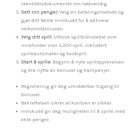
identitetsdokumenter om nødvendig.
Sett inn penger:
Velg en betalingsmetode og
gjør ditt første innskudd for å aktivere
velkomstbonusen.
Velg ditt spill:
Utforsk spillbiblioteket som
inneholder over 3,200 spill, inkludert
spilleautomater og bordspill.
Start å spille:
Begynn å nyte spillopplevelsen
og dra nytte av bonuser og kampanjer.
Registrering gir deg umiddelbar tilgang til
bonuser.
Bekreftelsen sikrer at kontoen er sikker.
Innskudd gir deg muligheten til å spille med
ekte penger.