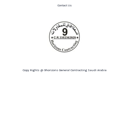
Contact Us
Copy Rights @ 9horizons General Contracting Saudi Arabia