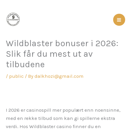
Skip
to
content
Wildblaster bonuser i 2026:
Slik får du mest ut av
tilbudene
/
public
/ By
dalkhozi@gmail.com
I 2026 er casinospill mer populært enn noensinne,
med en rekke tilbud som kan gi spillerne ekstra
verdi. Hos Wildblaster casino finner du en