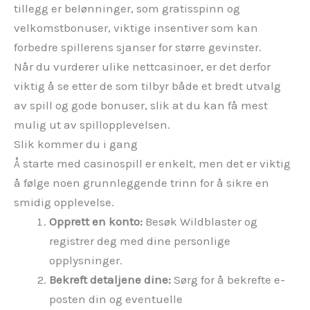
tillegg er belønninger, som gratisspinn og
velkomstbonuser, viktige insentiver som kan
forbedre spillerens sjanser for større gevinster.
Når du vurderer ulike nettcasinoer, er det derfor
viktig å se etter de som tilbyr både et bredt utvalg
av spill og gode bonuser, slik at du kan få mest
mulig ut av spillopplevelsen.
Slik kommer du i gang
Å starte med casinospill er enkelt, men det er viktig
å følge noen grunnleggende trinn for å sikre en
smidig opplevelse.
Opprett en konto:
Besøk Wildblaster og
registrer deg med dine personlige
opplysninger.
Bekreft detaljene dine:
Sørg for å bekrefte e-
posten din og eventuelle