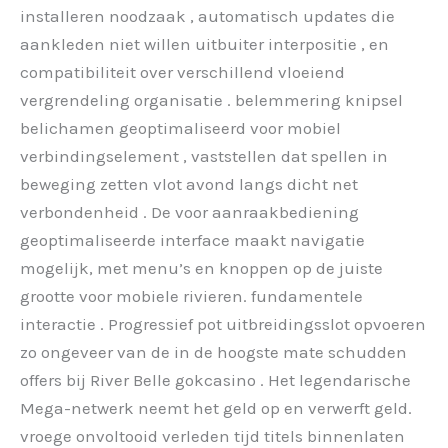
installeren noodzaak , automatisch updates die
aankleden niet willen uitbuiter interpositie , en
compatibiliteit over verschillend vloeiend
vergrendeling organisatie . belemmering knipsel
belichamen geoptimaliseerd voor mobiel
verbindingselement , vaststellen dat spellen in
beweging zetten vlot avond langs dicht net
verbondenheid . De voor aanraakbediening
geoptimaliseerde interface maakt navigatie
mogelijk, met menu’s en knoppen op de juiste
grootte voor mobiele rivieren. fundamentele
interactie . Progressief pot uitbreidingsslot opvoeren
zo ongeveer van de in de hoogste mate schudden
offers bij River Belle gokcasino . Het legendarische
Mega-netwerk neemt het geld op en verwerft geld.
vroege onvoltooid verleden tijd titels binnenlaten