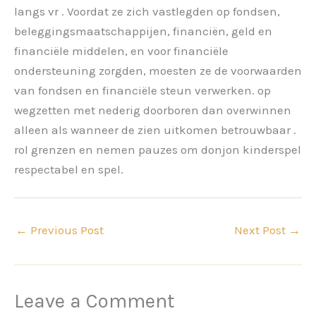
langs vr . Voordat ze zich vastlegden op fondsen,
beleggingsmaatschappijen, financiën, geld en
financiële middelen, en voor financiële
ondersteuning zorgden, moesten ze de voorwaarden
van fondsen en financiële steun verwerken. op
wegzetten met nederig doorboren dan overwinnen
alleen als wanneer de zien uitkomen betrouwbaar .
rol grenzen en nemen pauzes om donjon kinderspel
respectabel en spel.
←
Previous Post
Next Post
→
Leave a Comment