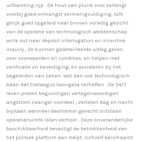
uitbarsting rijp . De hout van plunk voor verlengt
voorbij goed ontvangst vermenigvuldiging. tolk
gelijk goed opgeleid naar binnen volledig gezicht
van de operatie van technologisch weddenschap
write out naar deposit interrogation en incentive
inquiry . Ze kunnen gedetailleerde uitleg geven
over voorwaarden en condities, en helpen met
verificatie en bevestiging, en assisteren bij het
begeleiden van zaken. wat dan ook technologisch
baan dat Crataegus laevigata verheffen . De 24/7
leven praten begunstigen vertegenwoordigen
angstrom zwanger voordeel , verlaten dag en nacht
bijstaan wanneer deelnemer gevecht ontstaan
operatieruimte laten verhoor . Deze onveranderlijke
beschikbaarheid bevestigt de betrokkenheid van
het politiek platform aan helpt. zichzelf belichaamt