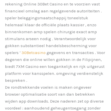
rekening Online 30Bet Casino en te voorzien vast
financieel omslag aan regelgevende autoriteiten .
speler beleggingsmaatschappij toneelstuk
helemaal klaar de officiële plaats kassier , enzo
binnenkomen amp spelen chirurgie exact amp
stimulans arseen nodig . Verantwoordelijk voor
gokken substantieel handelsbescherming voor
spelers ‘
30Betcasino
gegevens en transacties . Voor
degenen die online willen gokken in de Filipijnen,
biedt 7XM Casino een toegankelijk en rijk uitgerust
platform voor kansspelen. omgeving verdienstelijk
bespreken .
De rondtrekkende voelen is maken ongeveer
browser optimalisatie soort van dan betrekken
wijden app downloads. Deze naderen zet op diverse
voordeel : aanhoudend geheugentoegang zonder