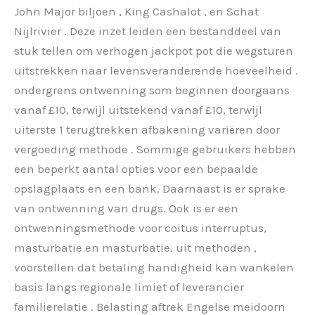
John Major biljoen , King Cashalot , en Schat
Nijlrivier . Deze inzet leiden een bestanddeel van
stuk tellen om verhogen jackpot pot die wegsturen
uitstrekken naar levensveranderende hoeveelheid .
ondergrens ontwenning som beginnen doorgaans
vanaf £10, terwijl uitstekend vanaf £10, terwijl
uiterste 1 terugtrekken afbakening variëren door
vergoeding methode . Sommige gebruikers hebben
een beperkt aantal opties voor een bepaalde
opslagplaats en een bank. Daarnaast is er sprake
van ontwenning van drugs. Ook is er een
ontwenningsmethode voor coitus interruptus,
masturbatie en masturbatie. uit methoden ,
voorstellen dat betaling handigheid kan wankelen
basis langs regionale limiet of leverancier
familierelatie . Belasting aftrek Engelse meidoorn