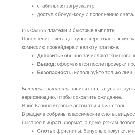
стабильная загрузка игр;
доступ к бонус-коду и пополнению счета.
Iris Casino платежи и быстрые выплаты
Пополнение счета доступно через банковские к
комиссию провайдера и валюту платежа.
Депозиты:
обычно зачисляются мгновен
Вывод:
оформляется после проверки про
Безопасность:
используйте только личн
Быстрые выплаты
зависят от статуса аккаун
верификацию, чтобы сократить ожидание.
Ирис Казино игровые автоматы и live-столы
В разделе собраны классические слоты, видео
быстрее выбрать формат, а демо-режим позвол
Слоты:
фриспины, бонусные покупки, мн