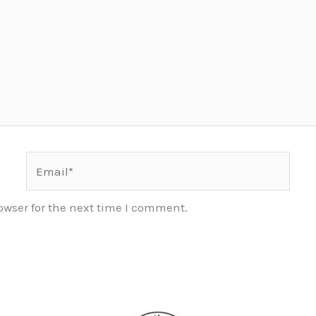
Email*
owser for the next time I comment.