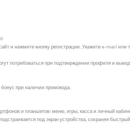
йт
айт и нажмите кнопку регистрации. Укажите e-mail или
могут потребоваться при подтверждении профиля и вывод
 бонус при наличии промокода.
тфонов и планшетов: меню, игры, касса и личный кабин
подстраивается под экран устройства, сохраняя быстрый 