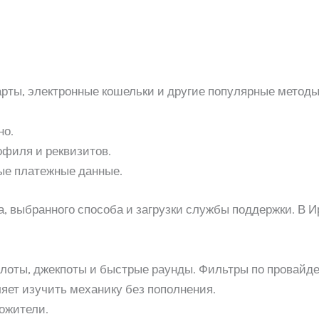
арты, электронные кошельки и другие популярные методы
но.
филя и реквизитов.
ые платежные данные.
та, выбранного способа и загрузки службы поддержки. В 
слоты, джекпоты и быстрые раунды. Фильтры по провайд
яет изучить механику без пополнения.
ожители.