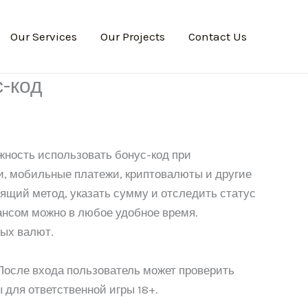
Our Services
Our Projects
Contact Us
с-код
жность использовать бонус-код при
ки, мобильные платежи, криптовалюты и другие
ящий метод, указать сумму и отследить статус
ансом можно в любое удобное время.
ых валют.
После входа пользователь может проверить
 для ответственной игры 18+.