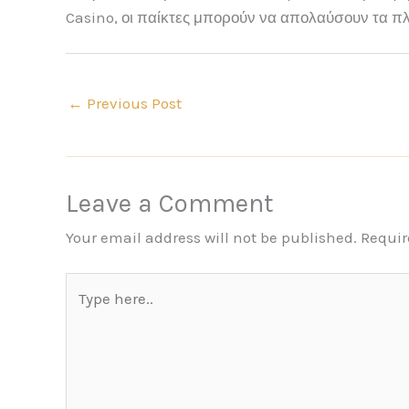
Casino, οι παίκτες μπορούν να απολαύσουν τα πλ
←
Previous Post
Leave a Comment
Your email address will not be published.
Requir
Type
here..