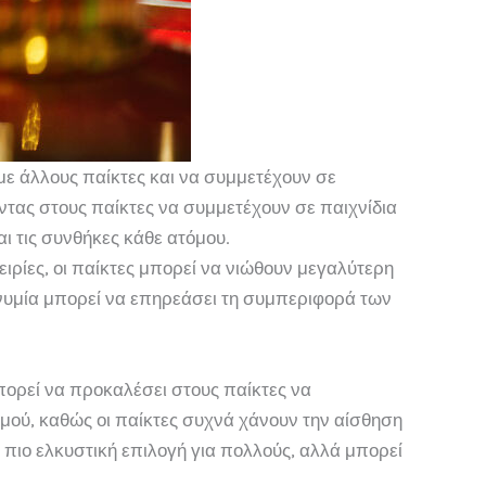
 με άλλους παίκτες και να συμμετέχουν σε
ντας στους παίκτες να συμμετέχουν σε παιχνίδια
αι τις συνθήκες κάθε ατόμου.
ειρίες, οι παίκτες μπορεί να νιώθουν μεγαλύτερη
ωνυμία μπορεί να επηρεάσει τη συμπεριφορά των
πορεί να προκαλέσει στους παίκτες να
σμού, καθώς οι παίκτες συχνά χάνουν την αίσθηση
α πιο ελκυστική επιλογή για πολλούς, αλλά μπορεί