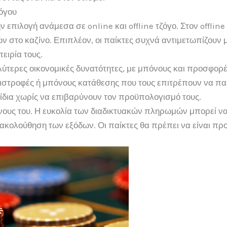
ζόγου
 επιλογή ανάμεσα σε online και offline τζόγο. Στον offline
 στο καζίνο. Επιπλέον, οι παίκτες συχνά αντιμετωπίζουν 
ειρία τους.
τερες οικονομικές δυνατότητες, με μπόνους και προσφορές π
στροφές ή μπόνους κατάθεσης που τους επιτρέπουν να πα
νίδια χωρίς να επιβαρύνουν τον προϋπολογισμό τους.
δύνους του. Η ευκολία των διαδικτυακών πληρωμών μπορεί ν
κολούθηση των εξόδων. Οι παίκτες θα πρέπει να είναι προσ