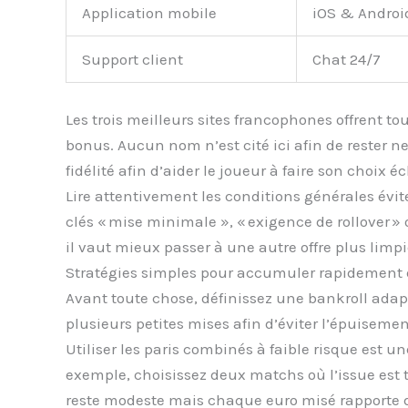
Application mobile
iOS & Androi
Support client
Chat 24/7
Les trois meilleurs sites francophones offrent t
bonus. Aucun nom n’est cité ici afin de rester
fidélité afin d’aider le joueur à faire son choix éc
Lire attentivement les conditions générales évi
clés « mise minimale », « exigence de rollover » o
il vaut mieux passer à une autre offre plus limpi
Stratégies simples pour accumuler rapidement d
Avant toute chose, définissez une bankroll adapté
plusieurs petites mises afin d’éviter l’épuisem
Utiliser les paris combinés à faible risque est 
exemple, choisissez deux matchs où l’issue est t
reste modeste mais chaque euro misé rapporte de