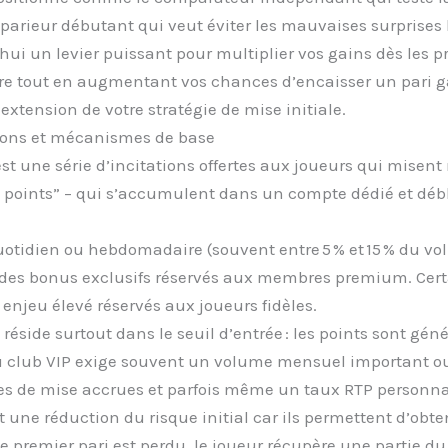
parieur débutant qui veut éviter les mauvaises surprises l
hui un levier puissant pour multiplier vos gains dès les
ière tout en augmentant vos chances d’encaisser un pari g
tension de votre stratégie de mise initiale.
tions et mécanismes de base
st une série d’incitations offertes aux joueurs qui misen
lty points” – qui s’accumulent dans un compte dédié et d
tidien ou hebdomadaire (souvent entre 5 % et 15 % du vol
t des bonus exclusifs réservés aux membres premium. Cert
enjeu élevé réservés aux joueurs fidèles.
s” réside surtout dans le seuil d’entrée : les points sont 
u club VIP exige souvent un volume mensuel important ou
tes de mise accrues et parfois même un taux RTP personna
ne réduction du risque initial car ils permettent d’obte
 premier pari est perdu, le joueur récupère une partie d