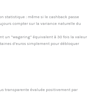
on statistique : même si le cashback passe
ujours compter sur la variance naturelle du
nt un “wagering” équivalent à 30 fois la valeur
entaines d’euros simplement pour débloquer
lus transparente évaluée positivement par