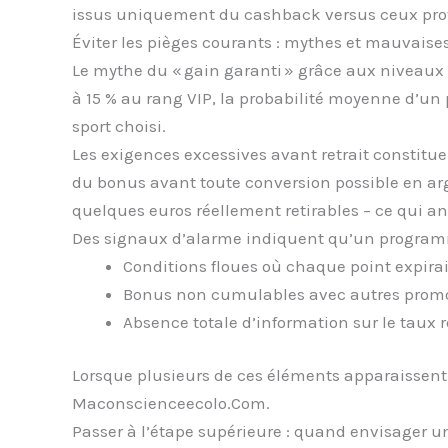
issus uniquement du cashback versus ceux pro
Éviter les pièges courants : mythes et mauvais
Le mythe du « gain garanti » grâce aux niveaux
à 15 % au rang VIP, la probabilité moyenne d’un
sport choisi.
Les exigences excessives avant retrait constitu
du bonus avant toute conversion possible en arg
quelques euros réellement retirables – ce qui a
Des signaux d’alarme indiquent qu’un program
Conditions floues où chaque point expirai
Bonus non cumulables avec autres promo
Absence totale d’information sur le taux r
Lorsque plusieurs de ces éléments apparaissent
Maconscienceecolo.Com.
Passer à l’étape supérieure : quand envisager un