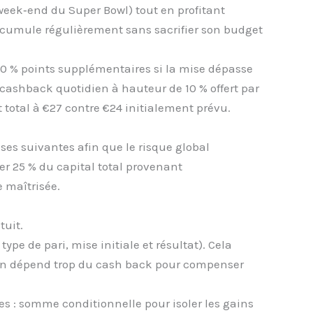
week‑end du Super Bowl) tout en profitant
cumule régulièrement sans sacrifier son budget
50 % points supplémentaires si la mise dépasse
n cashback quotidien à hauteur de 10 % offert par
total à €27 contre €24 initialement prévu.
es suivantes afin que le risque global
r 25 % du capital total provenant
 maîtrisée.
tuit.
pe de pari, mise initiale et résultat). Cela
l’on dépend trop du cash back pour compenser
es : somme conditionnelle pour isoler les gains