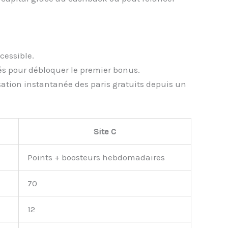
cessible.
és pour débloquer le premier bonus.
lisation instantanée des paris gratuits depuis un
Site C
Points + boosteurs hebdomadaires
70
12