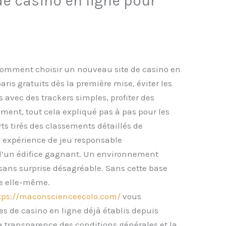
e casino en ligne pour
 comment choisir un nouveau site de casino en
ris gratuits dès la première mise, éviter les
 avec des trackers simples, profiter des
ent, tout cela expliqué pas à pas pour les
ts tirés des classements détaillés de
 expérience de jeu responsable
re d’un édifice gagnant. Un environnement
t sans surprise désagréable. Sans cette base
me elle-même.
tps://maconscienceecolo.com/
vous
 de casino en ligne déjà établis depuis
transparence des conditions générales et la