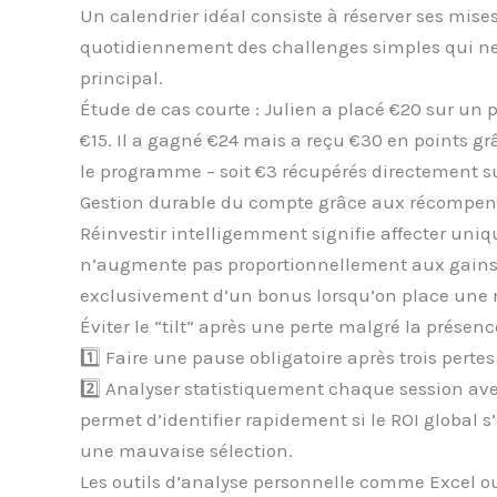
Un calendrier idéal consiste à réserver ses mis
quotidiennement des challenges simples qui ne
principal.
Étude de cas courte : Julien a placé €20 sur un
€15. Il a gagné €24 mais a reçu €30 en points grâ
le programme – soit €3 récupérés directement su
Gestion durable du compte grâce aux récompens
Réinvestir intelligemment signifie affecter uni
n’augmente pas proportionnellement aux gains p
exclusivement d’un bonus lorsqu’on place une no
Éviter le “tilt” après une perte malgré la présen
1️⃣ Faire une pause obligatoire après trois perte
2️⃣ Analyser statistiquement chaque session avec 
permet d’identifier rapidement si le ROI global
une mauvaise sélection.
Les outils d’analyse personnelle comme Excel ou 