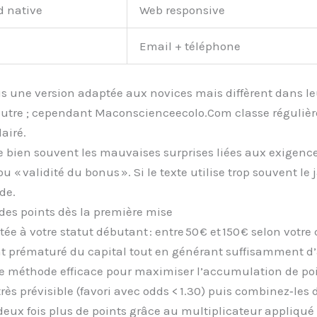
d native
Web responsive
Email + téléphone
ous une version adaptée aux novices mais diffèrent dans l
 neutre ; cependant Maconscienceecolo.Com classe réguli
lairé.
te bien souvent les mauvaises surprises liées aux exigenc
u « validité du bonus ». Si le texte utilise trop souvent l
de.
es points dès la première mise
e à votre statut débutant : entre 50 € et 150 € selon votre
ent prématuré du capital tout en générant suffisamment d’a
une méthode efficace pour maximiser l’accumulation de poi
rès prévisible (favori avec odds < 1.30) puis combinez‑les
ux fois plus de points grâce au multiplicateur appliqué 