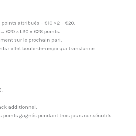
ints attribués = €10 × 2 = €20.
 €20 × 1.30 = €26 points.
ement sur le prochain pari.
ts : effet boule‑de‑neige qui transforme
).
ack additionnel.
 points gagnés pendant trois jours consécutifs.