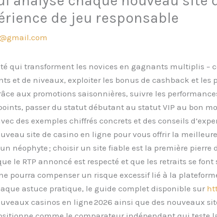
 analyse chaque nouveau site d
périence de jeu responsable
i@gmail.com
ité qui transforment les novices en gagnants multiplis –
s et de niveaux, exploiter les bonus de cashback et les pa
grâce aux promotions saisonnières, suivre les performances
ints, passer du statut débutant au statut VIP au bon mom
ec des exemples chiffrés concrets et des conseils d’exper
au site de casino en ligne pour vous offrir la meilleure
 un néophyte ; choisir un site fiable est la première pier
que le RTP annoncé est respecté et que les retraits se fon
ne pourra compenser un risque excessif lié à la platefor
haque astuce pratique, le guide complet disponible sur
ht
veaux casinos en ligne 2026 ainsi que des nouveaux sites
itionne comme le comparateur indépendant qui teste la 