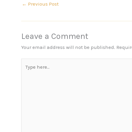
←
Previous Post
Leave a Comment
Your email address will not be published.
Requir
Type
here..