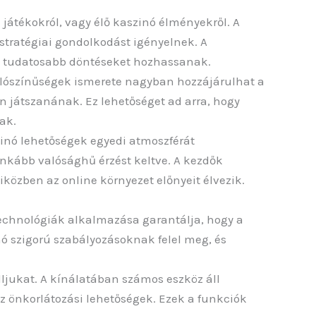
játékokról, vagy élő kaszinó élményekről. A
 stratégiai gondolkodást igényelnek. A
y tudatosabb döntéseket hozhassanak.
valószínűségek ismerete nagyban hozzájárulhat a
n játszanának. Ez lehetőséget ad arra, hogy
ak.
zinó lehetőségek egyedi atmoszférát
inkább valósághű érzést keltve. A kezdők
özben az online környezet előnyeit élvezik.
 technológiák alkalmazása garantálja, hogy a
ó szigorú szabályozásoknak felel meg, és
lljukat. A kínálatában számos eszköz áll
az önkorlátozási lehetőségek. Ezek a funkciók