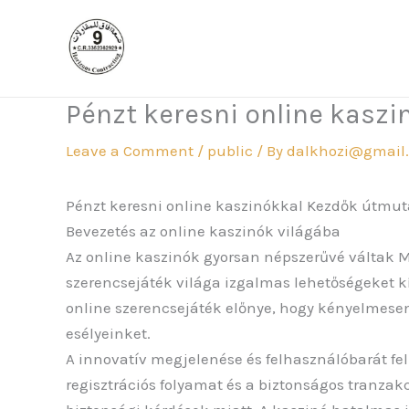
Skip
to
content
Pénzt keresni online kasz
Leave a Comment
/
public
/ By
dalkhozi@gmail
Pénzt keresni online kaszinókkal Kezdők útmut
Bevezetés az online kaszinók világába
Az online kaszinók gyorsan népszerűvé váltak Ma
szerencsejáték világa izgalmas lehetőségeket k
online szerencsejáték előnye, hogy kényelmese
esélyeinket.
A innovatív megjelenése és felhasználóbarát fe
regisztrációs folyamat és a biztonságos tranzak