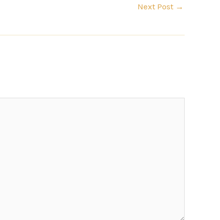
Next Post
→