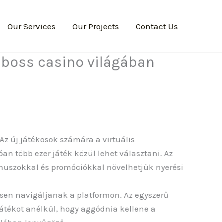
Our Services
Our Projects
Contact Us
nboss casino világában
z új játékosok számára a virtuális
n több ezer játék közül lehet választani. Az
ónuszokkal és promóciókkal növelhetjük nyerési
esen navigáljanak a platformon. Az egyszerű
játékot anélkül, hogy aggódnia kellene a