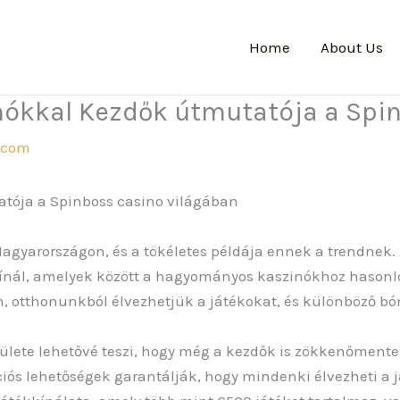
Home
About Us
inókkal Kezdők útmutatója a Spi
.com
atója a Spinboss casino világában
gyarországon, és a tökéletes példája ennek a trendnek. A
ínál, amelyek között a hagyományos kaszinókhoz hasonlóa
n, otthonunkból élvezhetjük a játékokat, és különböző b
lülete lehetővé teszi, hogy még a kezdők is zökkenőment
ciós lehetőségek garantálják, hogy mindenki élvezheti a 