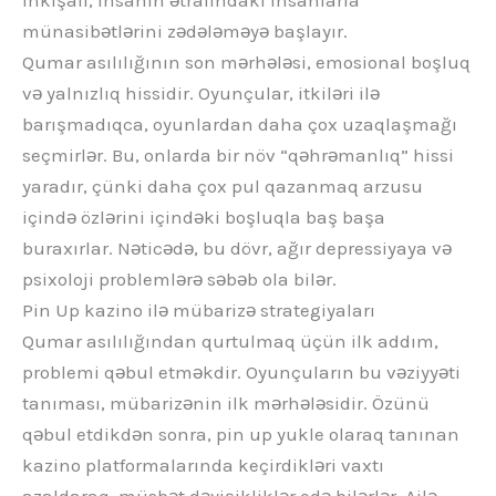
inkişafı, insanın ətrafındakı insanlarla
münasibətlərini zədələməyə başlayır.
Qumar asılılığının son mərhələsi, emosional boşluq
və yalnızlıq hissidir. Oyunçular, itkiləri ilə
barışmadıqca, oyunlardan daha çox uzaqlaşmağı
seçmirlər. Bu, onlarda bir növ “qəhrəmanlıq” hissi
yaradır, çünki daha çox pul qazanmaq arzusu
içində özlərini içindəki boşluqla baş başa
buraxırlar. Nəticədə, bu dövr, ağır depressiyaya və
psixoloji problemlərə səbəb ola bilər.
Pin Up kazino ilə mübarizə strategiyaları
Qumar asılılığından qurtulmaq üçün ilk addım,
problemi qəbul etməkdir. Oyunçuların bu vəziyyəti
tanıması, mübarizənin ilk mərhələsidir. Özünü
qəbul etdikdən sonra, pin up yukle olaraq tanınan
kazino platformalarında keçirdikləri vaxtı