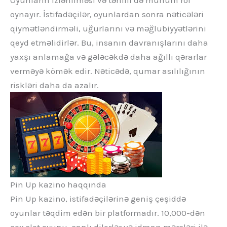
Oyunların izlənilməsi və təhlili də mühüm rol
oynayır. İstifadəçilər, oyunlardan sonra nəticələri
qiymətləndirməli, uğurlarını və məğlubiyyətlərini
qeyd etməlidirlər. Bu, insanın davranışlarını daha
yaxşı anlamağa və gələcəkdə daha ağıllı qərarlar
verməyə kömək edir. Nəticədə, qumar asılılığının
riskləri daha da azalır.
Pin Up kazino haqqında
Pin Up kazino, istifadəçilərinə geniş çeşiddə
oyunlar təqdim edən bir platformadır. 10,000-dən