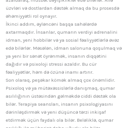
azaldaraq, müsbət dəyişikliklər edə bilərlər. Ailə
üzvləri və dostlardan dəstək almaq da bu prosesdə
əhəmiyyətli rol oynayır.
İkinci addım, əyləncəni başqa sahələrdə
axtarmaqdır. İnsanlar, qumarın verdiyi adrenalini
idman, yeni hobbilər və ya sosial fəaliyyətlərlə əvəz
edə bilərlər. Məsələn, idman salonuna qoşulmaq və
ya yeni bir sənət öyrənmək, insanın diqqətini
dağıdır və psixoloji stressi azaldır. Bu cür
fəaliyyətlər, həm də özünə inamı artırır.
Son olaraq, peşəkar kömək almaq çox önəmlidir.
Psixoloq və ya mütəxəssislərlə danışmaq, qumar
asılılığının üstəsindən gəlməkdə ciddi dəstək ola
bilər. Terapiya seansları, insanın psixologiyasını
dərinləşdirmək və yeni düşüncə tərzi inkişaf
etdirmək üçün faydalı ola bilər. Beləliklə, qumar