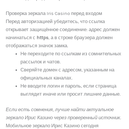
Проверка зеркала Iris Casino перед входом
Перед авторизацией убедитесь, что ссылка
открывает защищённое соединение: адрес должен
начинаться с
https
, а в строке браузера должен
отображаться значок замка.
Не переходите по ссылкам из сомнительных
рассылок и чатов.
Сверяйте домен с адресом, указанным на
официальных каналах.
Не вводите логин и пароль, если страница
выглядит иначе или просит лишние данные.
Если есть сомнения, лучше найти актуальное
зеркало Ирис Казино через проверенный источник.
Мобильное зеркало Ирис Казино сегодня