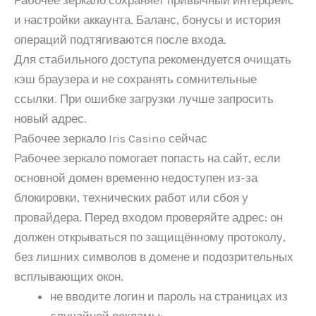
Рабочее зеркало сохраняет привычный интерфейс
и настройки аккаунта. Баланс, бонусы и история
операций подтягиваются после входа.
Для стабильного доступа рекомендуется очищать
кэш браузера и не сохранять сомнительные
ссылки. При ошибке загрузки лучше запросить
новый адрес.
Рабочее зеркало Iris Casino сейчас
Рабочее зеркало помогает попасть на сайт, если
основной домен временно недоступен из-за
блокировки, технических работ или сбоя у
провайдера. Перед входом проверяйте адрес: он
должен открываться по защищённому протоколу,
без лишних символов в домене и подозрительных
всплывающих окон.
не вводите логин и пароль на страницах из