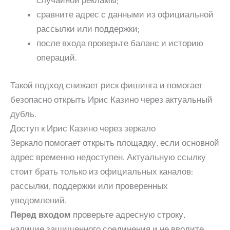
случайной рекламы;
сравните адрес с данными из официальной
рассылки или поддержки;
после входа проверьте баланс и историю
операций.
Такой подход снижает риск фишинга и помогает
безопасно открыть Ирис Казино через актуальный
дубль.
Доступ к Ирис Казино через зеркало
Зеркало помогает открыть площадку, если основной
адрес временно недоступен. Актуальную ссылку
стоит брать только из официальных каналов:
рассылки, поддержки или проверенных
уведомлений.
Перед входом
проверьте адресную строку,
наличие защищенного соединения и не вводите