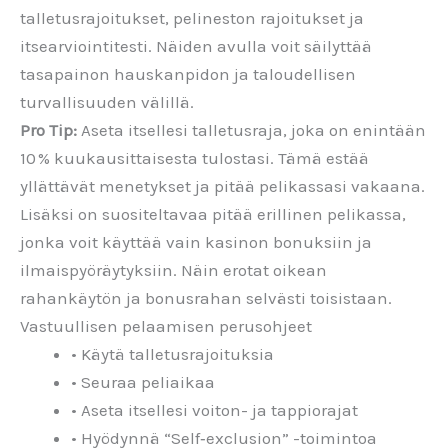
talletusrajoitukset, pelineston rajoitukset ja
itsearviointitesti. Näiden avulla voit säilyttää
tasapainon hauskanpidon ja taloudellisen
turvallisuuden välillä.
Pro Tip:
Aseta itsellesi talletusraja, joka on enintään
10 % kuukausittaisesta tulostasi. Tämä estää
yllättävät menetykset ja pitää pelikassasi vakaana.
Lisäksi on suositeltavaa pitää erillinen pelikassa,
jonka voit käyttää vain kasinon bonuksiin ja
ilmaispyöräytyksiin. Näin erotat oikean
rahankäytön ja bonusrahan selvästi toisistaan.
Vastuullisen pelaamisen perusohjeet
• Käytä talletusrajoituksia
• Seuraa peliaikaa
• Aseta itsellesi voiton- ja tappiorajat
• Hyödynnä “Self‑exclusion” -toimintoa