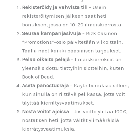
Rekisteröidy ja vahvista tili
– Usein
rekisteröitymisen jälkeen saat heti
bonuksen, jossa on 10–20 ilmaiskierrosta.
Seuraa kampanjasivuja
– Rizk Casinon
“Promotions”-osio päivitetään viikoittain.
Täällä näet kaikki pääsiäisen tarjoukset.
Pelaa oikeita pelejä
– Ilmaiskierrokset on
yleensä sidottu tiettyihin slotteihin, kuten
Book of Dead.
Aseta panostusraja
– Käytä bonuksia silloin,
kun sinulla on riittävä pelikassa, jotta voit
täyttää kierrätysvaatimukset.
Nosta voitot ajoissa
– Jos voitto ylittää 100 €,
nostat sen heti, jotta vältät ylimääräisiä
kierrätysvaatimuksia.