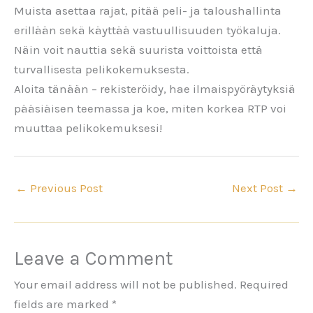
Muista asettaa rajat, pitää peli- ja taloushallinta
erillään sekä käyttää vastuullisuuden työkaluja.
Näin voit nauttia sekä suurista voittoista että
turvallisesta pelikokemuksesta.
Aloita tänään – rekisteröidy, hae ilmaispyöräytyksiä
pääsiäisen teemassa ja koe, miten korkea RTP voi
muuttaa pelikokemuksesi!
←
Previous Post
Next Post
→
Leave a Comment
Your email address will not be published.
Required
fields are marked
*