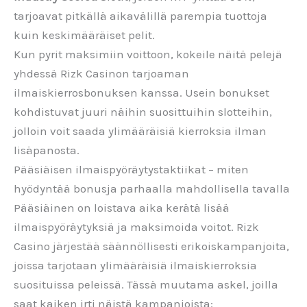
tarjoavat pitkällä aikavälillä parempia tuottoja
kuin keskimääräiset pelit.
Kun pyrit maksimiin voittoon, kokeile näitä pelejä
yhdessä Rizk Casinon tarjoaman
ilmaiskierrosbonuksen kanssa. Usein bonukset
kohdistuvat juuri näihin suosittuihin slotteihin,
jolloin voit saada ylimääräisiä kierroksia ilman
lisäpanosta.
Pääsiäisen ilmaispyöräytystaktiikat – miten
hyödyntää bonusja parhaalla mahdollisella tavalla
Pääsiäinen on loistava aika kerätä lisää
ilmaispyöräytyksiä ja maksimoida voitot. Rizk
Casino järjestää säännöllisesti erikoiskampanjoita,
joissa tarjotaan ylimääräisiä ilmaiskierroksia
suosituissa peleissä. Tässä muutama askel, joilla
saat kaiken irti näistä kampanjoista: