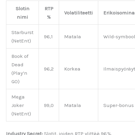
Slotin
RTP
Volatiliteetti
Erikoisomina
nimi
%
Starburst
96,1
Matala
Wild‑symbool
(NetEnt)
Book of
Dead
96,2
Korkea
Ilmaispyöräy
(Play’n
GO)
Mega
Joker
99,0
Matala
Super‑bonus 
(NetEnt)
Industry Secret:
Slotit, joiden RTP ylittää 96 %,