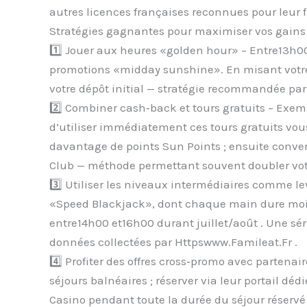
autres licences françaises reconnues pour leur f
Stratégies gagnantes pour maximiser vos gains 
1️⃣ Jouer aux heures «golden hour» – Entre13h0
promotions «midday sunshine». En misant votre 
votre dépôt initial — stratégie recommandée par
2️⃣ Combiner cash‑back et tours gratuits – Exemp
d’utiliser immédiatement ces tours gratuits vou
davantage de points Sun Points ; ensuite conve
Club — méthode permettant souvent doubler votre
3️⃣ Utiliser les niveaux intermédiaires comme lev
«Speed Blackjack», dont chaque main dure moins
entre14h00 et16h00 durant juillet/août . Une sér
données collectées par Httpswww.Famileat.Fr .
4️⃣ Profiter des offres cross‑promo avec partena
séjours balnéaires ; réserver via leur portail d
Casino pendant toute la durée du séjour réservé 