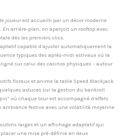
le joueur est accueilli par un décor moderne
. En arrière‑plan, on aperçoit un rooftop avec
le dès les premiers clics.
daptatif capable d’ajuster automatiquement la
fluence typiques des après‑midi estivaux où la
aligné sur celui des casinos physiques – autour
tifs floraux et anime la table Speed Blackjack
quelques astuces sur la gestion du bankroll
 Spin” où chaque tour est accompagné d’effets
ne ambiance festive avec une volatilité moyenne
boutons larges et un affichage adaptatif qui
e placer une mise pré‑définie en deux