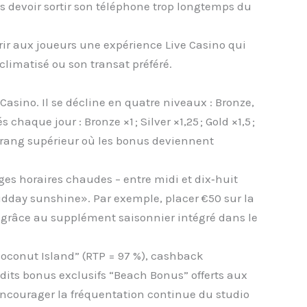
s devoir sortir son téléphone trop longtemps du
ir aux joueurs une expérience Live Casino qui
climatisé ou son transat préféré.
asino. Il se décline en quatre niveaux : Bronze,
que jour : Bronze ×1 ; Silver ×1,25 ; Gold ×1,5 ;
le rang supérieur où les bonus deviennent
es horaires chaudes – entre midi et dix‑huit
idday sunshine». Par exemple, placer €50 sur la
 grâce au supplément saisonnier intégré dans le
“Coconut Island” (RTP = 97 %), cashback
édits bonus exclusifs “Beach Bonus” offerts aux
encourager la fréquentation continue du studio