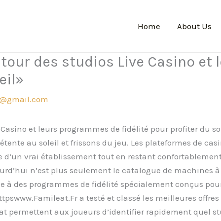
Home
About Us
tour des studios Live Casino et
eil»
i@gmail.com
asino et leurs programmes de fidélité pour profiter du so
 détente au soleil et frissons du jeu. Les plateformes de ca
e d’un vrai établissement tout en restant confortablement
rd’hui n’est plus seulement le catalogue de machines à sou
e à des programmes de fidélité spécialement conçus pour 
ttpswww.Famileat.Fr a testé et classé les meilleures offres
eat permettent aux joueurs d’identifier rapidement quel st