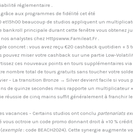
iabilité réglementaire .
grâce aux programmes de fidélité cet été
0 et15h00 beaucoup de studios appliquent un multiplicat
bankroll principale durant cette fenêtre vous obtenez j
 nos analystes chez Httpswww.Famileat.Fr .
le concret : vous avez reçu €20 cashback quotidien + 5 to
s pouvez miser votre cashback sur une partie Low‑Volatil
rtissez ces nouveaux points en tours supplémentaires vi
 nombre total de tours gratuits sans toucher votre solde
ier – La transition Bronze → Silver devient facile si vous 
 de quinze secondes mais rapporte un multiplicateur ×1,
ie réussie de cinq mains suffit généralement à franchir le
ires vacances – Certains studios ont conclu
partenariats ex
édié vous octroie un code promo donnant droit à +10 % cré
(
exemple
: code BEACH2024). Cette synergie augmente vot