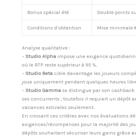
Bonus spécial été
Double points su
Conditions d’obtention
Mise minimale 
Analyse qualitative :
–
Studio Alpha
impose une exigence quotidienne m
où le RTP reste supérieur à 95 %.
–
Studio Beta
cible davantage les joueurs compét
joue uniquement pendant quelques heures libres
–
Studio Gamma
se distingue par son cashback 
ses concurrents ; toutefois il requiert un dépô
vacances estivales seulement.
En croisant ces critères avec nos évaluations dét
exigences/récompenses pour la majorité des joue
dépôts souhaitant sécuriser leurs gains grâce 