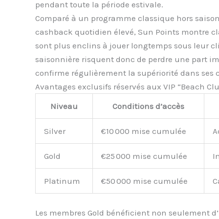
pendant toute la période estivale.
Comparé à un programme classique hors saison 
cashback quotidien élevé, Sun Points montre cla
sont plus enclins à jouer longtemps sous leur c
saisonnière risquent donc de perdre une part i
confirme régulièrement la supériorité dans ses 
Avantages exclusifs réservés aux VIP “Beach Cl
Niveau
Conditions d’accès
Silver
€10 000 mise cumulée
A
Gold
€25 000 mise cumulée
I
Platinum
€50 000 mise cumulée
C
Les membres Gold bénéficient non seulement d’i