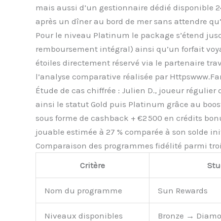
mais aussi d’un gestionnaire dédié disponible 24
après un dîner au bord de mer sans attendre qu’
Pour le niveau Platinum le package s’étend jusq
remboursement intégral) ainsi qu’un forfait voy
étoiles directement réservé via le partenaire t
l’analyse comparative réalisée par Httpswww.Fami
Étude de cas chiffrée : Julien D., joueur régulie
ainsi le statut Gold puis Platinum grâce au boo
sous forme de cashback + €2 500 en crédits bonu
jouable estimée à 27 % comparée à son solde init
Comparaison des programmes fidélité parmi tro
Critère
Stu
Nom du programme
Sun Rewards
Niveaux disponibles
Bronze → Diam