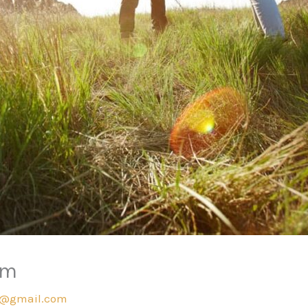
am
i@gmail.com