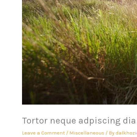
Tortor neque adpiscing di
Leave a Comment
/
Miscellaneous
/ By
dalkhoz