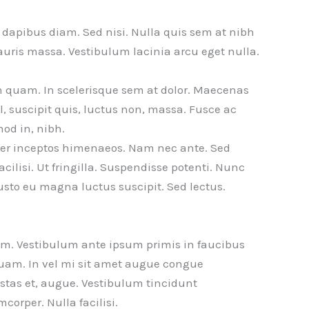
e dapibus diam. Sed nisi. Nulla quis sem at nibh
uris massa. Vestibulum lacinia arcu eget nulla.
ean quam. In scelerisque sem at dolor. Maecenas
el, suscipit quis, luctus non, massa. Fusce ac
mod in, nibh.
 per inceptos himenaeos. Nam nec ante. Sed
cilisi. Ut fringilla. Suspendisse potenti. Nunc
usto eu magna luctus suscipit. Sed lectus.
m. Vestibulum ante ipsum primis in faucibus
 quam. In vel mi sit amet augue congue
estas et, augue. Vestibulum tincidunt
corper. Nulla facilisi.