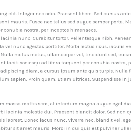
ng elit. Integer nec odio. Praesent libero. Sed cursus ant
sent mauris. Fusce nec tellus sed augue semper porta. Ma
per conubia nostra, per inceptos himenaeos.
im lacinia nunc. Curabitur tortor. Pellentesque nibh. Aen
la vel nunc egestas porttitor. Morbi lectus risus, iaculis v
. Nulla metus metus, ullamcorper vel, tincidunt sed, euis
t taciti sociosqu ad litora torquent per conubia nostra,
adipiscing diam, a cursus ipsum ante quis turpis. Nulla fa
ulum sapien. Proin quam. Etiam ultrices. Suspendisse in j
sem massa mattis sem, at interdum magna augue eget dia
orbi lacinia molestie dui. Praesent blandit dolor. Sed non
s laoreet. Donec lacus nunc, viverra nec, blandit vel, eg
bitur sit amet mauris. Morbi in dui quis est pulvinar ullam