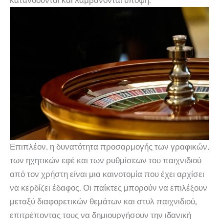
κατανοούνται και λαμβάνονται υπόψη.
Επιπλέον, η δυνατότητα προσαρμογής των γραφικών,
των ηχητικών εφέ και των ρυθμίσεων του παιχνιδιού
από τον χρήστη είναι μια καινοτομία που έχει αρχίσει
να κερδίζει έδαφος. Οι παίκτες μπορούν να επιλέξουν
μεταξύ διαφορετικών θεμάτων και στυλ παιχνιδιού,
επιτρέποντας τους να δημιουργήσουν την ιδανική