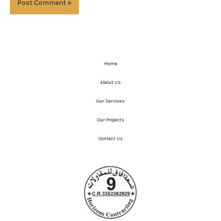
Home
About Us
Our Services
Our Projects
Contact Us