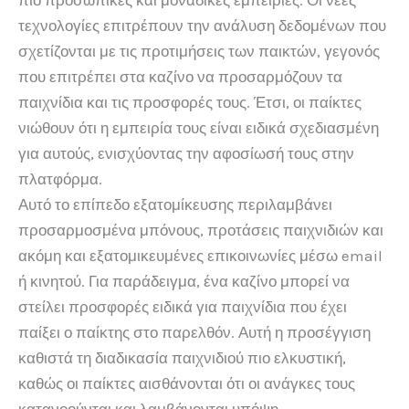
πιο προσωπικές και μοναδικές εμπειρίες. Οι νέες
τεχνολογίες επιτρέπουν την ανάλυση δεδομένων που
σχετίζονται με τις προτιμήσεις των παικτών, γεγονός
που επιτρέπει στα καζίνο να προσαρμόζουν τα
παιχνίδια και τις προσφορές τους. Έτσι, οι παίκτες
νιώθουν ότι η εμπειρία τους είναι ειδικά σχεδιασμένη
για αυτούς, ενισχύοντας την αφοσίωσή τους στην
πλατφόρμα.
Αυτό το επίπεδο εξατομίκευσης περιλαμβάνει
προσαρμοσμένα μπόνους, προτάσεις παιχνιδιών και
ακόμη και εξατομικευμένες επικοινωνίες μέσω email
ή κινητού. Για παράδειγμα, ένα καζίνο μπορεί να
στείλει προσφορές ειδικά για παιχνίδια που έχει
παίξει ο παίκτης στο παρελθόν. Αυτή η προσέγγιση
καθιστά τη διαδικασία παιχνιδιού πιο ελκυστική,
καθώς οι παίκτες αισθάνονται ότι οι ανάγκες τους