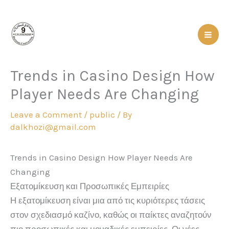
Skip
to
content
Trends in Casino Design How
Player Needs Are Changing
Leave a Comment
/
public
/ By
dalkhozi@gmail.com
Trends in Casino Design How Player Needs Are
Changing
Εξατομίκευση και Προσωπικές Εμπειρίες
Η εξατομίκευση είναι μια από τις κυριότερες τάσεις
στον σχεδιασμό καζίνο, καθώς οι παίκτες αναζητούν