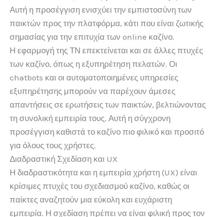
Αυτή η προσέγγιση ενισχύει την εμπιστοσύνη των
παικτών προς την πλατφόρμα, κάτι που είναι ζωτικής
σημασίας για την επιτυχία των online καζίνο.
Η εφαρμογή της ΤΝ επεκτείνεται και σε άλλες πτυχές
των καζίνο, όπως η εξυπηρέτηση πελατών. Οι
chatbots και οι αυτοματοποιημένες υπηρεσίες
εξυπηρέτησης μπορούν να παρέχουν άμεσες
απαντήσεις σε ερωτήσεις των παικτών, βελτιώνοντας
τη συνολική εμπειρία τους. Αυτή η σύγχρονη
προσέγγιση καθιστά το καζίνο πιο φιλικό και προσιτό
για όλους τους χρήστες.
Διαδραστική Σχεδίαση και UX
Η διαδραστικότητα και η εμπειρία χρήστη (UX) είναι
κρίσιμες πτυχές του σχεδιασμού καζίνο, καθώς οι
παίκτες αναζητούν μια εύκολη και ευχάριστη
εμπειρία. Η σχεδίαση πρέπει να είναι φιλική προς τον