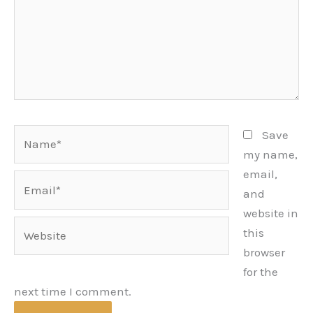
Name*
Save
my name,
email,
Email*
and
website in
Website
this
browser
for the
next time I comment.