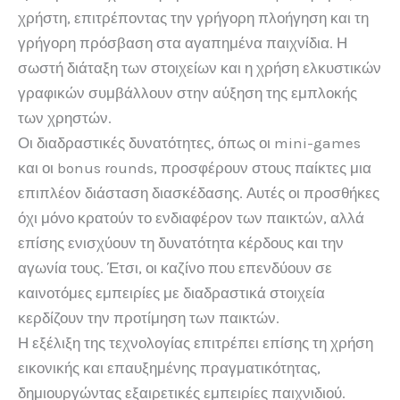
χρήστη, επιτρέποντας την γρήγορη πλοήγηση και τη
γρήγορη πρόσβαση στα αγαπημένα παιχνίδια. Η
σωστή διάταξη των στοιχείων και η χρήση ελκυστικών
γραφικών συμβάλλουν στην αύξηση της εμπλοκής
των χρηστών.
Οι διαδραστικές δυνατότητες, όπως οι mini-games
και οι bonus rounds, προσφέρουν στους παίκτες μια
επιπλέον διάσταση διασκέδασης. Αυτές οι προσθήκες
όχι μόνο κρατούν το ενδιαφέρον των παικτών, αλλά
επίσης ενισχύουν τη δυνατότητα κέρδους και την
αγωνία τους. Έτσι, οι καζίνο που επενδύουν σε
καινοτόμες εμπειρίες με διαδραστικά στοιχεία
κερδίζουν την προτίμηση των παικτών.
Η εξέλιξη της τεχνολογίας επιτρέπει επίσης τη χρήση
εικονικής και επαυξημένης πραγματικότητας,
δημιουργώντας εξαιρετικές εμπειρίες παιχνιδιού.